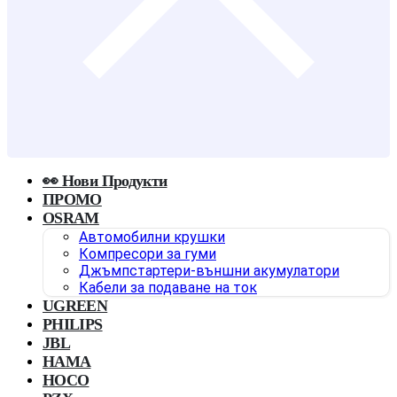
👀 Нови Продукти
ПРОМО
OSRAM
Автомобилни крушки
Компресори за гуми
Джъмпстартери-външни акумулатори
Кабели за подаване на ток
UGREEN
PHILIPS
JBL
HAMA
HOCO