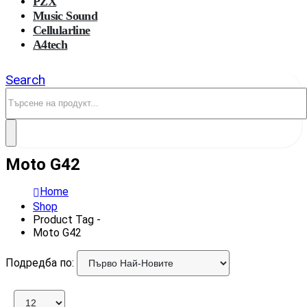
PZX
Music Sound
Cellularline
A4tech
Search
Moto G42
Home
Shop
Product Tag -
Moto G42
Подредба по: