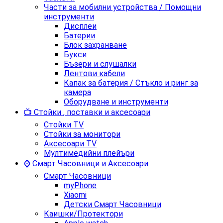
Части за мобилни устройства / Помощни
инструменти
Дисплеи
Батерии
Блок захранване
Букси
Бъзери и слушалки
Лентови кабели
Капак за батерия / Стъкло и ринг за
камера
Оборудване и инструменти
📺 Стойки , поставки и аксесоари
Стойки TV
Стойки за монитори
Аксесоари TV
Мултимедийни плейъри
⌚ Смарт Часовници и Аксесоари
Смарт Часовници
myPhone
Xiaomi
Детски Смарт Часовници
Каишки/Протектори