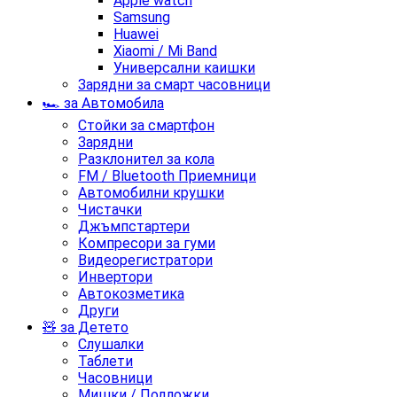
Apple watch
Samsung
Huawei
Xiaomi / Mi Band
Универсални каишки
Зарядни за смарт часовници
🏎️ за Автомобила
Стойки за смартфон
Зарядни
Разклонител за кола
FM / Bluetooth Приемници
Автомобилни крушки
Чистачки
Джъмпстартери
Компресори за гуми
Видеорегистратори
Инвертори
Автокозметика
Други
🧸 за Детето
Слушалки
Таблети
Часовници
Мишки / Подложки