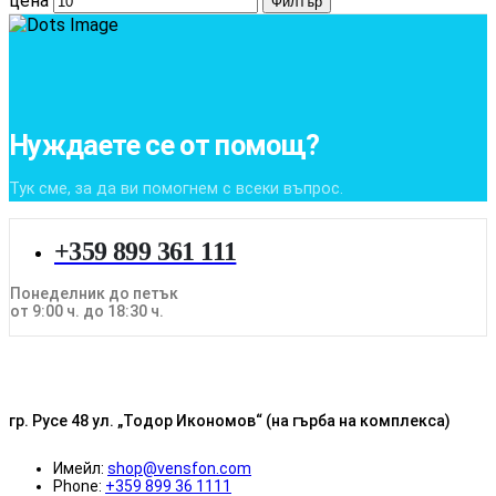
цена
Филтър
Нуждаете се от помощ?
Тук сме, за да ви помогнем с всеки въпрос.
+359 899 361 111
Понеделник до петък
от 9:00 ч. до 18:30 ч.
гр. Русе 48 ул. „Тодор Икономов“ (на гърба на комплекса)
Имейл:
shop@vensfon.com
Phone:
+359 899 36 1111