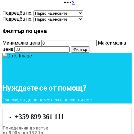
1
2
Подредба по:
Подредба по:
Филтър по цена
Минимална цена
Максимална
цена
Филтър
Нуждаете се от помощ?
Тук сме, за да ви помогнем с всеки въпрос.
+359 899 361 111
Понеделник до петък
от 9:00 ч. до 18:30 ч.