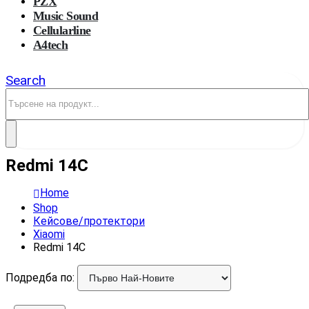
PZX
Music Sound
Cellularline
A4tech
Search
Redmi 14C
Home
Shop
Кейсове/протектори
Xiaomi
Redmi 14C
Подредба по: