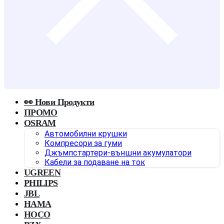
👀 Нови Продукти
ПРОМО
OSRAM
Автомобилни крушки
Компресори за гуми
Джъмпстартери-външни акумулатори
Кабели за подаване на ток
UGREEN
PHILIPS
JBL
HAMA
HOCO