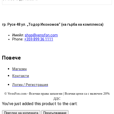
гр. Русе 48 ул. „Тодор Икономов“ (на гърба на комплекса)
Имейл:
shop@vensfon.com
Phone:
+359 899 36 1111
Повече
Магазин
Контакти
Логин / Регистрация
© VensFon.com - Всички права запазени | Всички цени са с включен 20%
ДДС
You've just added this product to the cart:
Преглед на количката
Продължаване