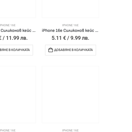
IPHONE 16E
IPHONE 16E
iPhone 16e Силиконов кейс bSmart Silicone Soft Cover /светлосин/
iPhone 16e Силиконов кейс MBX 2mm /прозрачен/
€
/ 11.99 лв.
5.11
€
/ 9.99 лв.
ВЯНЕ В КОЛИЧКАТА
ДОБАВЯНЕ В КОЛИЧКАТА
IPHONE 16E
IPHONE 16E