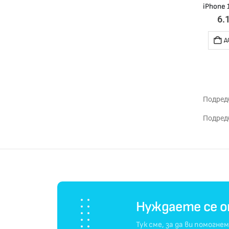
6.
Д
Подредб
Подредб
Нуждаете се 
Тук сме, за да ви помогнем