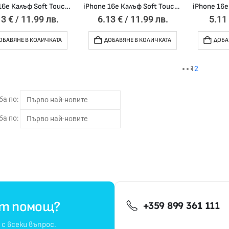
iPhone 16e Калъф Soft Touch /орхидея/
iPhone 16e Калъф Soft Touch /тюркоаз/
13
€
/ 11.99 лв.
6.13
€
/ 11.99 лв.
5.1
ОБАВЯНЕ В КОЛИЧКАТА
ДОБАВЯНЕ В КОЛИЧКАТА
ДОБА
1
2
а по:
а по:
от помощ?
+359 899 361 111
 с всеки въпрос.