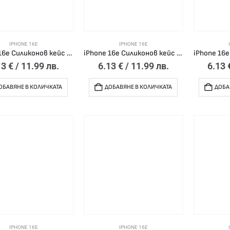
IPHONE 16E
IPHONE 16E
iPhone 16e Силиконов кейс bSmart Silicone Soft Cover /розов/
iPhone 16e Силиконов кейс bSmart Silicone Soft Cover /черен/
13
€
/ 11.99 лв.
6.13
€
/ 11.99 лв.
6.13
ОБАВЯНЕ В КОЛИЧКАТА
ДОБАВЯНЕ В КОЛИЧКАТА
ДОБА
IPHONE 16E
IPHONE 16E