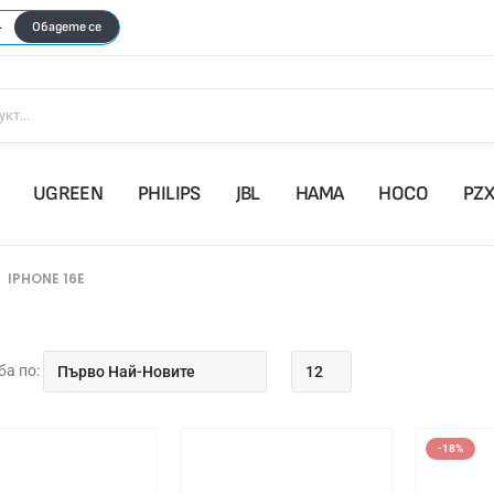
1
Обадете се
UGREEN
PHILIPS
JBL
HAMA
HOCO
PZ
IPHONE 16E
а по:
-18%