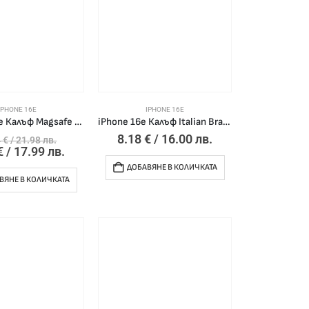
IPHONE 16E
IPHONE 16E
IPHONE 16e Калъф Magsafe Slim Shiny /светло розов/
iPhone 16e Калъф Italian Brainrot /Tralalero TraLaLa/
8.18
€
/ 16.00 лв.
4
€
/ 21.98 лв.
€
/ 17.99 лв.
ДОБАВЯНЕ В КОЛИЧКАТА
ВЯНЕ В КОЛИЧКАТА