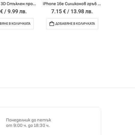
iPhone 16e 3D Стъклен протектор за задна камера /черен/
iPhone 16e Силиконов гръб Plaid CARBON /черен/
1
€
/ 9.99 лв.
7.15
€
/ 13.98 лв.
ВЯНЕ В КОЛИЧКАТА
ДОБАВЯНЕ В КОЛИЧКАТА
Понеделник до петък
от 9:00 ч. до 18:30 ч.