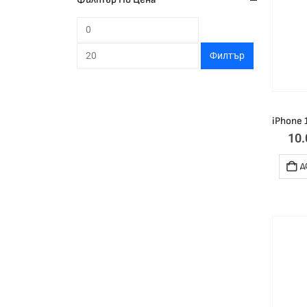
Филтър
10
Д