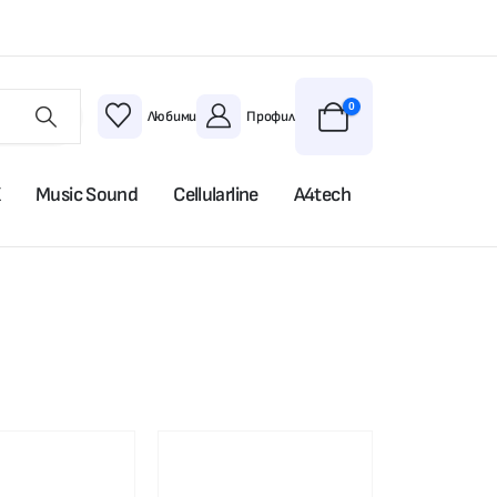
0
Любими
Профил
X
Music Sound
Cellularline
A4tech