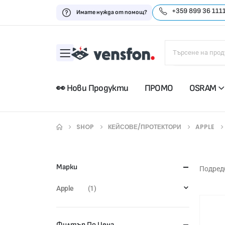
+359 899 36 111
Имате нужда от помощ?
👀 Нови Продукти
ПРОМО
OSRAM
SHOP
КЕЙСОВЕ/ПРОТЕКТОРИ
APPLE
Марки
Подредб
Apple
(1)
Филтър По Цена