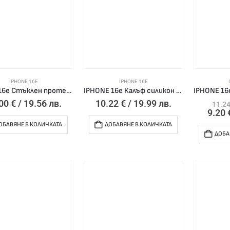
IPHONE 16E
IPHONE 16E
iPhone 16e Стъклен протектор Tel Protect Dust-Free Easy Fit Full Glue 6D
IPHONE 16e Калъф силикон Full Matte MagSafe /Черен/
.00
€
/ 19.56 лв.
10.22
€
/ 19.99 лв.
11.2
9.20
ОБАВЯНЕ В КОЛИЧКАТА
ДОБАВЯНЕ В КОЛИЧКАТА
ДОБА