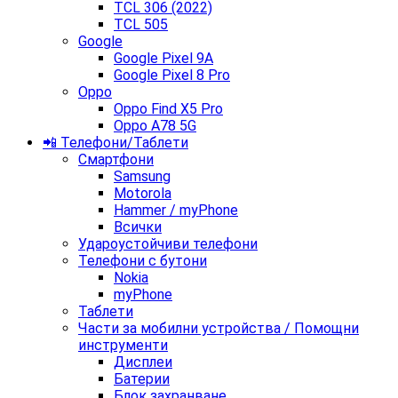
TCL 306 (2022)
TCL 505
Google
Google Pixel 9A
Google Pixel 8 Pro
Oppo
Oppo Find X5 Pro
Oppo A78 5G
📲 Телефони/Таблети
Смартфони
Samsung
Motorola
Hammer / myPhone
Всички
Удароустойчиви телефони
Телефони с бутони
Nokia
myPhone
Таблети
Части за мобилни устройства / Помощни
инструменти
Дисплеи
Батерии
Блок захранване