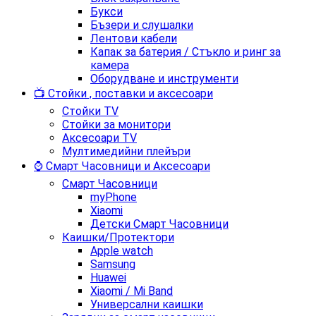
Букси
Бъзери и слушалки
Лентови кабели
Капак за батерия / Стъкло и ринг за
камера
Оборудване и инструменти
📺 Стойки , поставки и аксесоари
Стойки TV
Стойки за монитори
Аксесоари TV
Мултимедийни плейъри
⌚ Смарт Часовници и Аксесоари
Смарт Часовници
myPhone
Xiaomi
Детски Смарт Часовници
Каишки/Протектори
Apple watch
Samsung
Huawei
Xiaomi / Mi Band
Универсални каишки