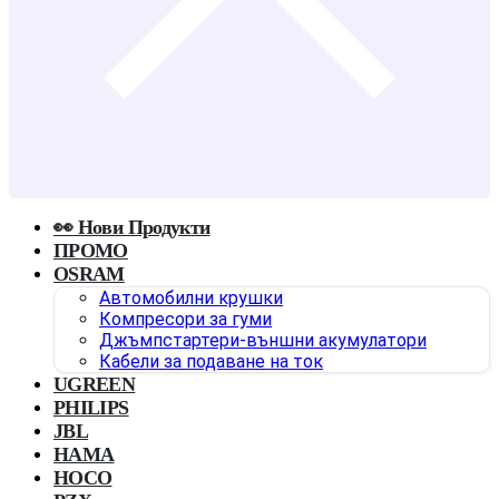
👀 Нови Продукти
ПРОМО
OSRAM
Автомобилни крушки
Компресори за гуми
Джъмпстартери-външни акумулатори
Кабели за подаване на ток
UGREEN
PHILIPS
JBL
HAMA
HOCO