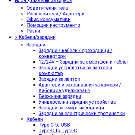
🏠 за Дома и 🏢 за Офиса
Осветителни тела
Разклонители / Адаптери
Офис консумативи
Помощни инструменти
Разни
⚡ Кабели/зарядни
Зарядни
Зарядни / кабели / преходници /
конвертори
12/24V – Зарядни за смартфон и таблет
Зарядни устройства за лаптоп и
компютър
Зарядни за лаптоп
Адаптери и захранвания за камери /
Кабели за удължаване
Безжични зарядни
Универсални зарядни устройства
Зарядни за смарт часовници
Зарядни за електрически тротинетки
Кабели
Type C to USB
Type-C to Type-C