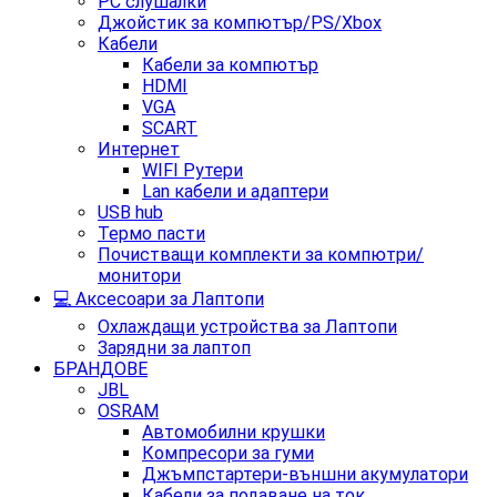
PC слушалки
Джойстик за компютър/PS/Xbox
Кабели
Кабели за компютър
HDMI
VGA
SCART
Интернет
WIFI Рутери
Lan кабели и адаптери
USB hub
Термо пасти
Почистващи комплекти за компютри/
монитори
💻 Аксесоари за Лаптопи
Охлаждащи устройства за Лаптопи
Зарядни за лаптоп
БРАНДОВЕ
JBL
OSRAM
Автомобилни крушки
Компресори за гуми
Джъмпстартери-външни акумулатори
Кабели за подаване на ток