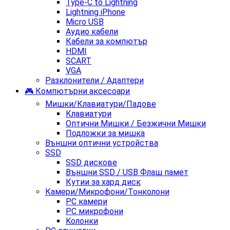
Type-C to Lightning
Lightning iPhone
Micro USB
Аудио кабели
Кабели за компютър
HDMI
SCART
VGA
Разклонители / Адаптери
🎮 Компютърни аксесоари
Мишки/Клавиатури/Падове
Клавиатури
Оптични Мишки / Безжични Мишки
Подложки за мишка
Външни оптични устройства
SSD
SSD дискове
Външни SSD / USB Флаш памет
Кутии за хард диск
Камери/Микрофони/Тонколони
PC камери
PC микрофони
Kолонки