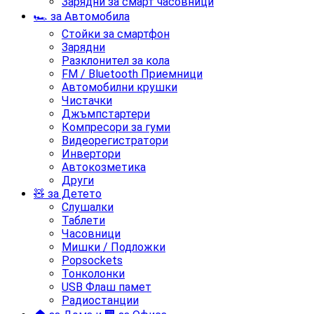
Зарядни за смарт часовници
🏎️ за Автомобила
Стойки за смартфон
Зарядни
Разклонител за кола
FM / Bluetooth Приемници
Автомобилни крушки
Чистачки
Джъмпстартери
Компресори за гуми
Видеорегистратори
Инвертори
Автокозметика
Други
🧸 за Детето
Слушалки
Таблети
Часовници
Мишки / Подложки
Popsockets
Тонколонки
USB Флаш памет
Радиостанции