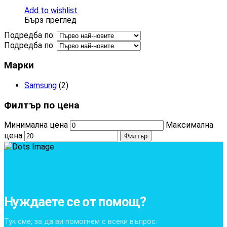
Add to wishlist
Бърз преглед
Подредба по:
Подредба по:
Марки
Samsung
(2)
Филтър по цена
Минимална цена
Максимална
цена
Филтър
Нуждаете се от помощ?
Тук сме, за да ви помогнем с всеки въпрос.