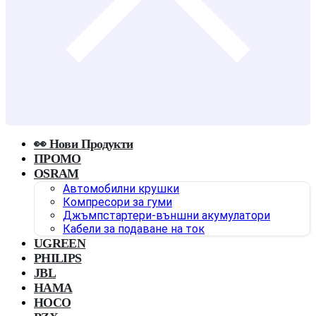
👀 Нови Продукти
ПРОМО
OSRAM
Автомобилни крушки
Компресори за гуми
Джъмпстартери-външни акумулатори
Кабели за подаване на ток
UGREEN
PHILIPS
JBL
HAMA
HOCO