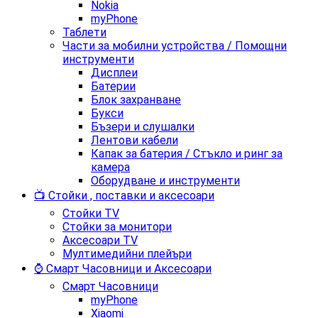
Nokia
myPhone
Таблети
Части за мобилни устройства / Помощни
инструменти
Дисплеи
Батерии
Блок захранване
Букси
Бъзери и слушалки
Лентови кабели
Капак за батерия / Стъкло и ринг за
камера
Оборудване и инструменти
📺 Стойки , поставки и аксесоари
Стойки TV
Стойки за монитори
Аксесоари TV
Мултимедийни плейъри
⌚ Смарт Часовници и Аксесоари
Смарт Часовници
myPhone
Xiaomi