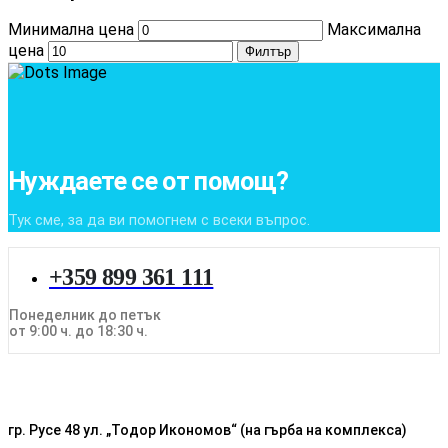
Минимална цена
Максимална
цена
Филтър
Нуждаете се от помощ?
Тук сме, за да ви помогнем с всеки въпрос.
+359 899 361 111
Понеделник до петък
от 9:00 ч. до 18:30 ч.
гр. Русе 48 ул. „Тодор Икономов“ (на гърба на комплекса)