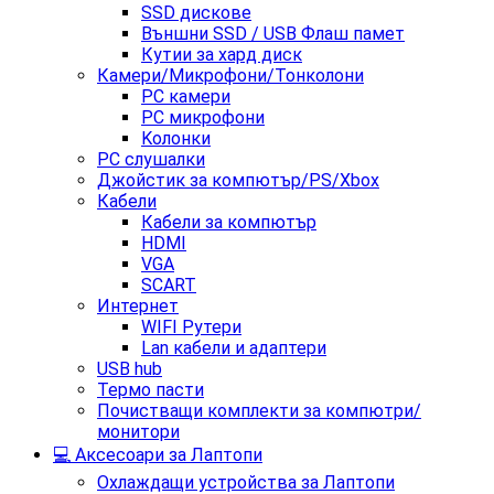
SSD дискове
Външни SSD / USB Флаш памет
Кутии за хард диск
Камери/Микрофони/Тонколони
PC камери
PC микрофони
Kолонки
PC слушалки
Джойстик за компютър/PS/Xbox
Кабели
Кабели за компютър
HDMI
VGA
SCART
Интернет
WIFI Рутери
Lan кабели и адаптери
USB hub
Термо пасти
Почистващи комплекти за компютри/
монитори
💻 Аксесоари за Лаптопи
Охлаждащи устройства за Лаптопи