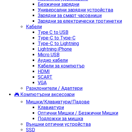
Безжични зарядни
Универсални зарядни устройства
Зарядни за смарт часовници
Зарядни за електрически тротинетки
Кабели
Type C to USB
Type-C to Type-C
Type-C to Lightning
Lightning iPhone
Micro USB
Аудио кабели
Кабели за компютър
HDMI
SCART
VGA
Разклонители / Адаптери
🎮 Компютърни аксесоари
Мишки/Клавиатури/Падове
Клавиатури
Оптични Мишки / Безжични Мишки
Подложки за мишка
Външни оптични устройства
SSD