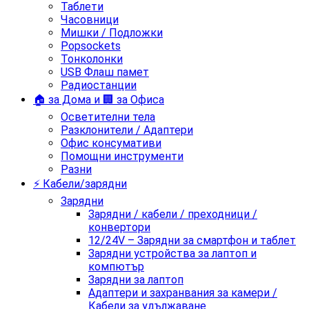
Таблети
Часовници
Мишки / Подложки
Popsockets
Тонколонки
USB Флаш памет
Радиостанции
🏠 за Дома и 🏢 за Офиса
Осветителни тела
Разклонители / Адаптери
Офис консумативи
Помощни инструменти
Разни
⚡ Кабели/зарядни
Зарядни
Зарядни / кабели / преходници /
конвертори
12/24V – Зарядни за смартфон и таблет
Зарядни устройства за лаптоп и
компютър
Зарядни за лаптоп
Адаптери и захранвания за камери /
Кабели за удължаване