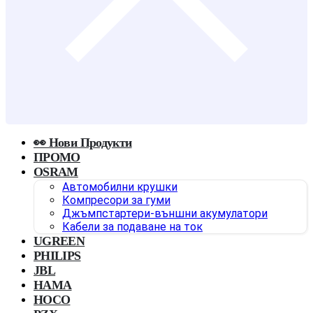
👀 Нови Продукти
ПРОМО
OSRAM
Автомобилни крушки
Компресори за гуми
Джъмпстартери-външни акумулатори
Кабели за подаване на ток
UGREEN
PHILIPS
JBL
HAMA
HOCO