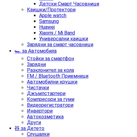
Детски Смарт Часовници
Каишки/Протектори
Apple watch
Samsung
Huawei
Xiaomi / Mi Band
Универсални каишки
Зарядни за смарт часовници
🏎️ за Автомобила
Стойки за смартфон
Зарядни
Разклонител за кола
FM / Bluetooth Приемници
Автомобилни крушки
Чистачки
Джъмпстартери
Компресори за гуми
Видеорегистратори
Инвертори
Автокозметика
Други
🧸 за Детето
Слушалки