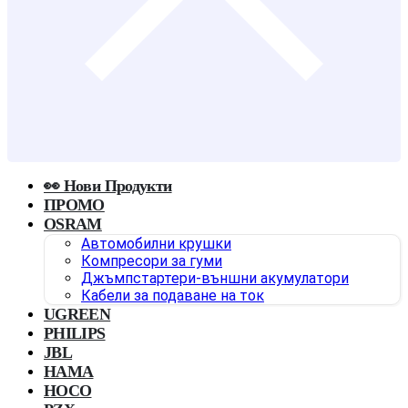
👀 Нови Продукти
ПРОМО
OSRAM
Автомобилни крушки
Компресори за гуми
Джъмпстартери-външни акумулатори
Кабели за подаване на ток
UGREEN
PHILIPS
JBL
HAMA
HOCO