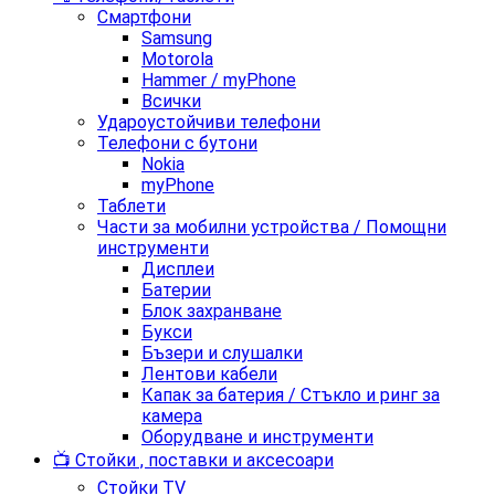
Смартфони
Samsung
Motorola
Hammer / myPhone
Всички
Удароустойчиви телефони
Телефони с бутони
Nokia
myPhone
Таблети
Части за мобилни устройства / Помощни
инструменти
Дисплеи
Батерии
Блок захранване
Букси
Бъзери и слушалки
Лентови кабели
Капак за батерия / Стъкло и ринг за
камера
Оборудване и инструменти
📺 Стойки , поставки и аксесоари
Стойки TV