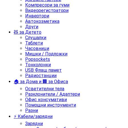
Компресори за гуми
Видеорегистратори
Инвертори
Автокозметика
Други
🧸 за Детето
Слушалки
Таблети
Часовници
Мишки / Подложки
Popsockets
Тонколонки
USB Флаш памет
Радиостанции
🏠 за Дома и 🏢 за Офиса
Осветителни тела
Разклонители / Адаптери
Офис консумативи
Помощни инструменти
Разни
⚡ Кабели/зарядни
Зарядни