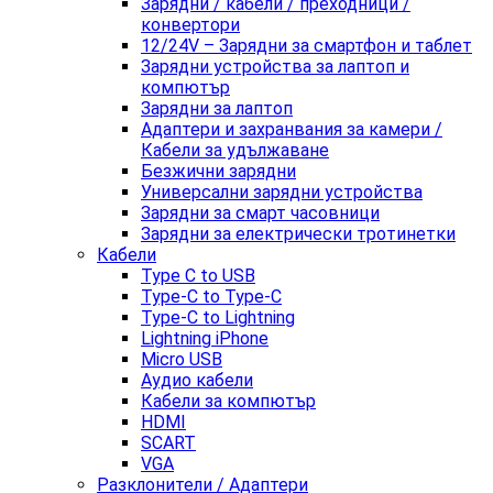
Зарядни / кабели / преходници /
конвертори
12/24V – Зарядни за смартфон и таблет
Зарядни устройства за лаптоп и
компютър
Зарядни за лаптоп
Адаптери и захранвания за камери /
Кабели за удължаване
Безжични зарядни
Универсални зарядни устройства
Зарядни за смарт часовници
Зарядни за електрически тротинетки
Кабели
Type C to USB
Type-C to Type-C
Type-C to Lightning
Lightning iPhone
Micro USB
Аудио кабели
Кабели за компютър
HDMI
SCART
VGA
Разклонители / Адаптери