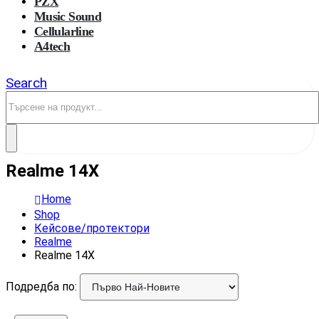
PZX
Music Sound
Cellularline
A4tech
Search
Realme 14X
Home
Shop
Кейсове/протектори
Realme
Realme 14X
Подредба по: