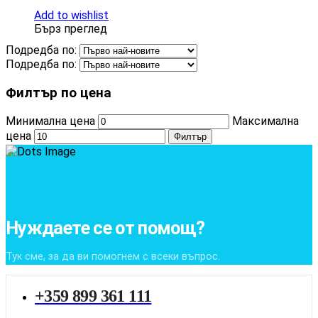
Add to wishlist
Бърз преглед
Подредба по:
Подредба по:
Филтър по цена
Минимална цена
Максимална
цена
Филтър
Нуждаете се от помощ?
Тук сме, за да ви помогнем с всеки въпрос.
+359 899 361 111