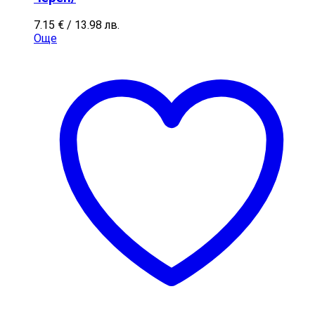
7.15
€
/ 13.98 лв.
Още