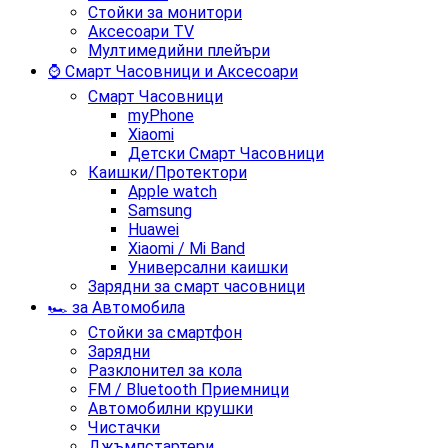
Стойки за монитори
Аксесоари TV
Мултимедийни плейъри
⌚ Смарт Часовници и Аксесоари
Смарт Часовници
myPhone
Xiaomi
Детски Смарт Часовници
Каишки/Протектори
Apple watch
Samsung
Huawei
Xiaomi / Mi Band
Универсални каишки
Зарядни за смарт часовници
🏎️ за Автомобила
Стойки за смартфон
Зарядни
Разклонител за кола
FM / Bluetooth Приемници
Автомобилни крушки
Чистачки
Джъмпстартери