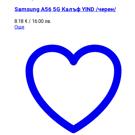
Samsung A56 5G Калъф YIND /черен/
8.18
€
/ 16.00 лв.
Още