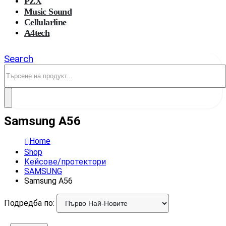
PZX
Music Sound
Cellularline
A4tech
Search
Samsung A56
Home
Shop
Кейсове/протектори
SAMSUNG
Samsung A56
Подредба по: