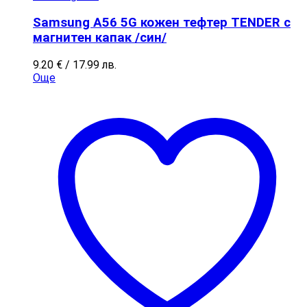
Samsung A56 5G кожен тефтер TENDER с
магнитен капак /син/
9.20
€
/ 17.99 лв.
Още