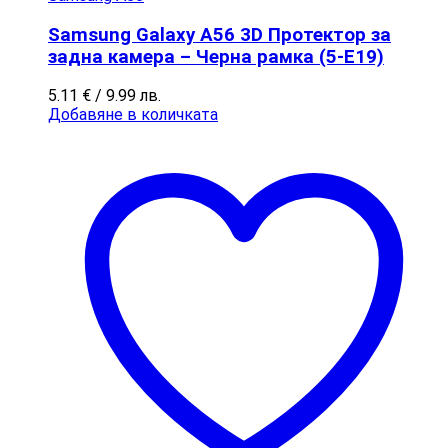
Samsung Galaxy A56 3D Протектор за
задна камера – Черна рамка (5-E19)
5.11
€
/ 9.99 лв.
Добавяне в количката