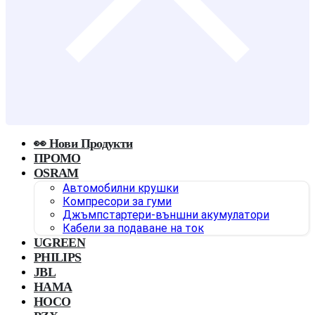
👀 Нови Продукти
ПРОМО
OSRAM
Автомобилни крушки
Компресори за гуми
Джъмпстартери-външни акумулатори
Кабели за подаване на ток
UGREEN
PHILIPS
JBL
HAMA
HOCO