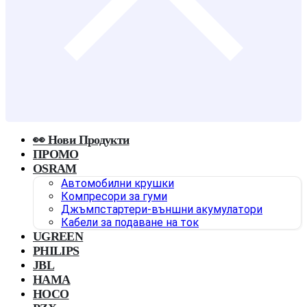
👀 Нови Продукти
ПРОМО
OSRAM
Автомобилни крушки
Компресори за гуми
Джъмпстартери-външни акумулатори
Кабели за подаване на ток
UGREEN
PHILIPS
JBL
HAMA
HOCO