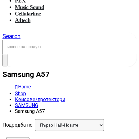
PZX
Music Sound
Cellularline
A4tech
Search
Samsung A57
Home
Shop
Кейсове/протектори
SAMSUNG
Samsung A57
Подредба по: