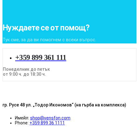
Нуждаете се от помощ?
Тук сме, за да ви помогнем с всеки въпрос.
+359 899 361 111
Понеделник до петък
от 9:00 ч. до 18:30 ч.
гр. Русе 48 ул. „Тодор Икономов“ (на гърба на комплекса)
Имейл:
shop@vensfon.com
Phone:
+359 899 36 1111