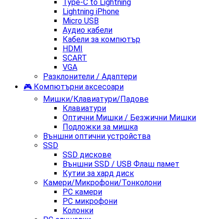
Type-C to Lightning
Lightning iPhone
Micro USB
Аудио кабели
Кабели за компютър
HDMI
SCART
VGA
Разклонители / Адаптери
🎮 Компютърни аксесоари
Мишки/Клавиатури/Падове
Клавиатури
Оптични Мишки / Безжични Мишки
Подложки за мишка
Външни оптични устройства
SSD
SSD дискове
Външни SSD / USB Флаш памет
Кутии за хард диск
Камери/Микрофони/Тонколони
PC камери
PC микрофони
Kолонки