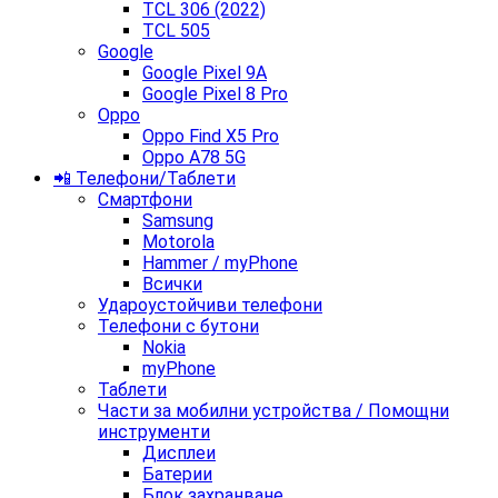
TCL 306 (2022)
TCL 505
Google
Google Pixel 9A
Google Pixel 8 Pro
Oppo
Oppo Find X5 Pro
Oppo A78 5G
📲 Телефони/Таблети
Смартфони
Samsung
Motorola
Hammer / myPhone
Всички
Удароустойчиви телефони
Телефони с бутони
Nokia
myPhone
Таблети
Части за мобилни устройства / Помощни
инструменти
Дисплеи
Батерии
Блок захранване