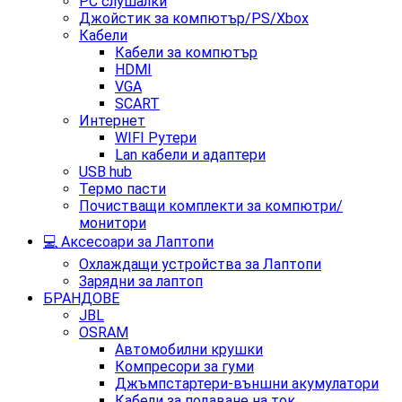
PC слушалки
Джойстик за компютър/PS/Xbox
Кабели
Кабели за компютър
HDMI
VGA
SCART
Интернет
WIFI Рутери
Lan кабели и адаптери
USB hub
Термо пасти
Почистващи комплекти за компютри/
монитори
💻 Аксесоари за Лаптопи
Охлаждащи устройства за Лаптопи
Зарядни за лаптоп
БРАНДОВЕ
JBL
OSRAM
Автомобилни крушки
Компресори за гуми
Джъмпстартери-външни акумулатори
Кабели за подаване на ток