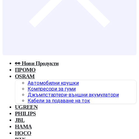
👀 Нови Продукти
ПРОМО
OSRAM
Автомобилни крушки
Компресори за гуми
Джъмпстартери-външни акумулатори
Кабели за подаване на ток
UGREEN
PHILIPS
JBL
HAMA
HOCO