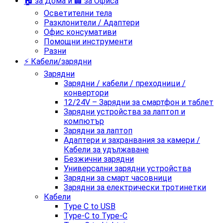
🏠 за Дома и 🏢 за Офиса
Осветителни тела
Разклонители / Адаптери
Офис консумативи
Помощни инструменти
Разни
⚡ Кабели/зарядни
Зарядни
Зарядни / кабели / преходници /
конвертори
12/24V – Зарядни за смартфон и таблет
Зарядни устройства за лаптоп и
компютър
Зарядни за лаптоп
Адаптери и захранвания за камери /
Кабели за удължаване
Безжични зарядни
Универсални зарядни устройства
Зарядни за смарт часовници
Зарядни за електрически тротинетки
Кабели
Type C to USB
Type-C to Type-C