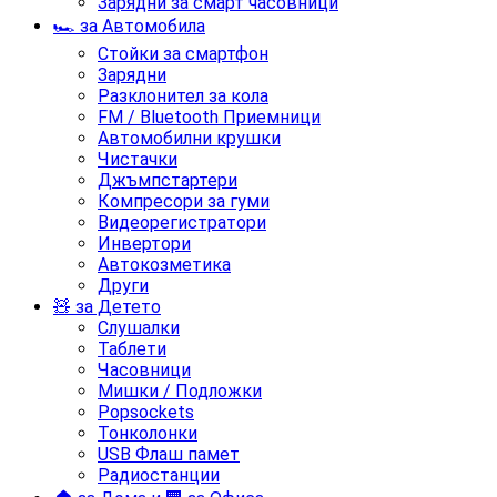
Зарядни за смарт часовници
🏎️ за Автомобила
Стойки за смартфон
Зарядни
Разклонител за кола
FM / Bluetooth Приемници
Автомобилни крушки
Чистачки
Джъмпстартери
Компресори за гуми
Видеорегистратори
Инвертори
Автокозметика
Други
🧸 за Детето
Слушалки
Таблети
Часовници
Мишки / Подложки
Popsockets
Тонколонки
USB Флаш памет
Радиостанции