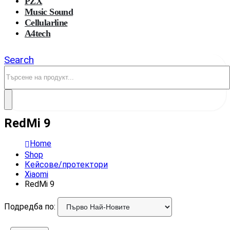
PZX
Music Sound
Cellularline
A4tech
Search
RedMi 9
Home
Shop
Кейсове/протектори
Xiaomi
RedMi 9
Подредба по: