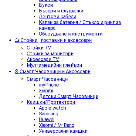
Букси
Бъзери и слушалки
Лентови кабели
Капак за батерия / Стъкло и ринг за
камера
Оборудване и инструменти
📺 Стойки , поставки и аксесоари
Стойки TV
Стойки за монитори
Аксесоари TV
Мултимедийни плейъри
⌚ Смарт Часовници и Аксесоари
Смарт Часовници
myPhone
Xiaomi
Детски Смарт Часовници
Каишки/Протектори
Apple watch
Samsung
Huawei
Xiaomi / Mi Band
Универсални каишки