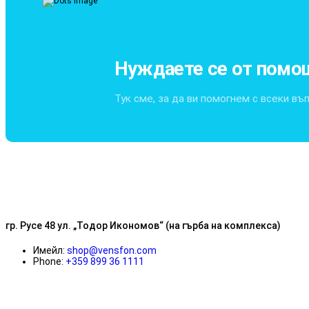
Нуждаете се от помо
Тук сме, за да ви помогнем с всеки въ
гр. Русе 48 ул. „Тодор Икономов“ (на гърба на комплекса)
Имейл:
shop@vensfon.com
Phone:
+359 899 36 1111