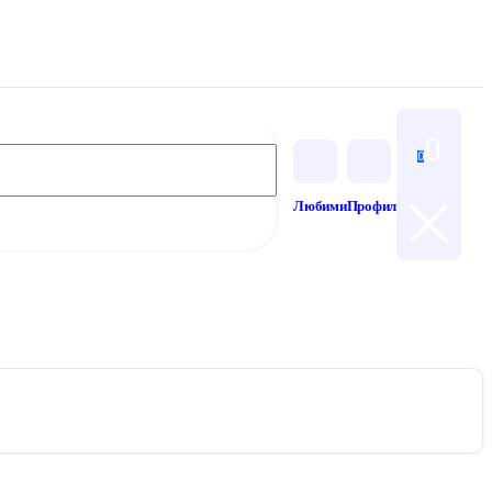
0
0
Любими
Профил