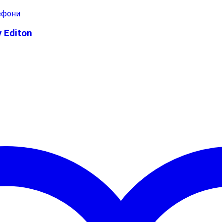
ефони
 Editon