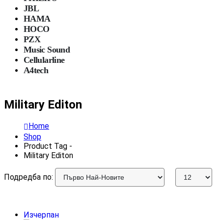
JBL
HAMA
HOCO
PZX
Music Sound
Cellularline
A4tech
Military Editon
Home
Shop
Product Tag -
Military Editon
Подредба по:
Изчерпан