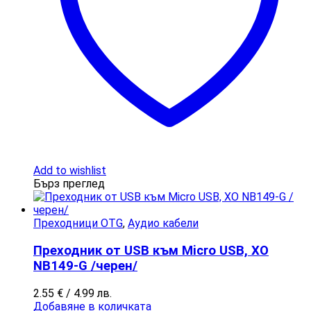
Add to wishlist
Бърз преглед
Преходници OTG
,
Аудио кабели
Преходник от USB към Micro USB, XO
NB149-G /черен/
2.55
€
/ 4.99 лв.
Добавяне в количката