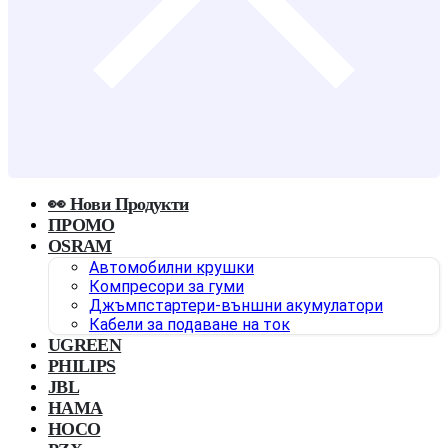
👀 Нови Продукти
ПРОМО
OSRAM
Автомобилни крушки
Компресори за гуми
Джъмпстартери-външни акумулатори
Кабели за подаване на ток
UGREEN
PHILIPS
JBL
HAMA
HOCO