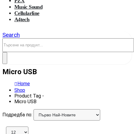
PZX
Music Sound
Cellularline
A4tech
Search
Micro USB
Home
Shop
Product Tag -
Micro USB
Подредба по: