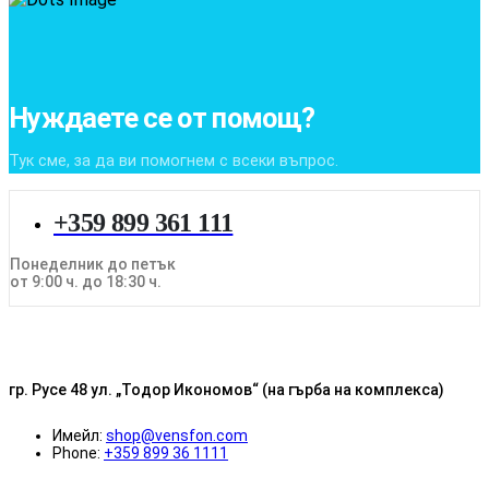
Нуждаете се от помощ?
Тук сме, за да ви помогнем с всеки въпрос.
+359 899 361 111
Понеделник до петък
от 9:00 ч. до 18:30 ч.
гр. Русе 48 ул. „Тодор Икономов“ (на гърба на комплекса)
Имейл:
shop@vensfon.com
Phone:
+359 899 36 1111