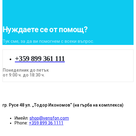
Нуждаете се от помощ?
Тук сме, за да ви помогнем с всеки въпрос.
+359 899 361 111
Понеделник до петък
от 9:00 ч. до 18:30 ч.
гр. Русе 48 ул. „Тодор Икономов“ (на гърба на комплекса)
Имейл:
shop@vensfon.com
Phone:
+359 899 36 1111