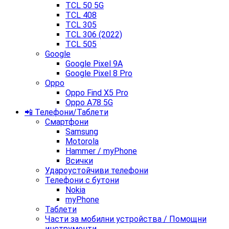
TCL 50 5G
TCL 408
TCL 305
TCL 306 (2022)
TCL 505
Google
Google Pixel 9A
Google Pixel 8 Pro
Oppo
Oppo Find X5 Pro
Oppo A78 5G
📲 Телефони/Таблети
Смартфони
Samsung
Motorola
Hammer / myPhone
Всички
Удароустойчиви телефони
Телефони с бутони
Nokia
myPhone
Таблети
Части за мобилни устройства / Помощни
инструменти