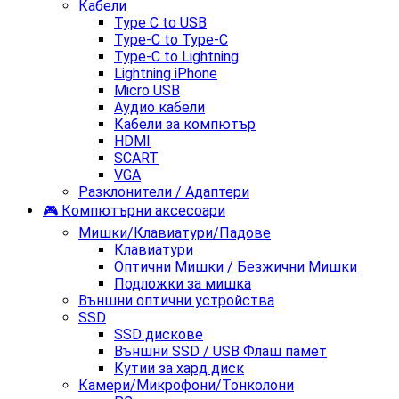
Кабели
Type C to USB
Type-C to Type-C
Type-C to Lightning
Lightning iPhone
Micro USB
Аудио кабели
Кабели за компютър
HDMI
SCART
VGA
Разклонители / Адаптери
🎮 Компютърни аксесоари
Мишки/Клавиатури/Падове
Клавиатури
Оптични Мишки / Безжични Мишки
Подложки за мишка
Външни оптични устройства
SSD
SSD дискове
Външни SSD / USB Флаш памет
Кутии за хард диск
Камери/Микрофони/Тонколони