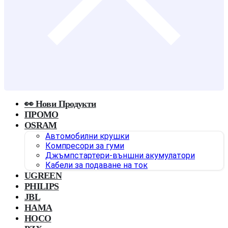
👀 Нови Продукти
ПРОМО
OSRAM
Автомобилни крушки
Компресори за гуми
Джъмпстартери-външни акумулатори
Кабели за подаване на ток
UGREEN
PHILIPS
JBL
HAMA
HOCO