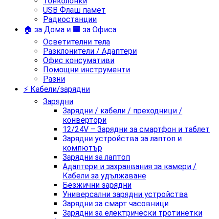
Тонколонки
USB Флаш памет
Радиостанции
🏠 за Дома и 🏢 за Офиса
Осветителни тела
Разклонители / Адаптери
Офис консумативи
Помощни инструменти
Разни
⚡ Кабели/зарядни
Зарядни
Зарядни / кабели / преходници /
конвертори
12/24V – Зарядни за смартфон и таблет
Зарядни устройства за лаптоп и
компютър
Зарядни за лаптоп
Адаптери и захранвания за камери /
Кабели за удължаване
Безжични зарядни
Универсални зарядни устройства
Зарядни за смарт часовници
Зарядни за електрически тротинетки