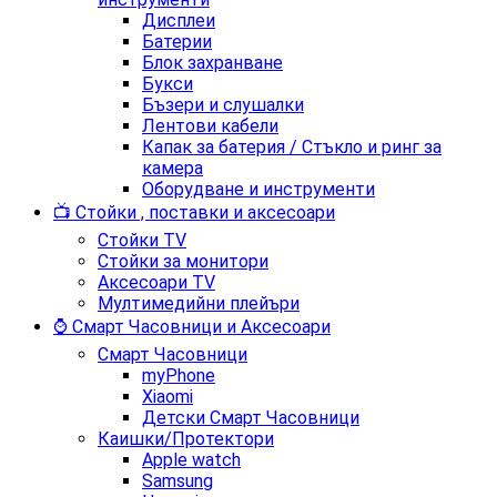
Дисплеи
Батерии
Блок захранване
Букси
Бъзери и слушалки
Лентови кабели
Капак за батерия / Стъкло и ринг за
камера
Оборудване и инструменти
📺 Стойки , поставки и аксесоари
Стойки TV
Стойки за монитори
Аксесоари TV
Мултимедийни плейъри
⌚ Смарт Часовници и Аксесоари
Смарт Часовници
myPhone
Xiaomi
Детски Смарт Часовници
Каишки/Протектори
Apple watch
Samsung