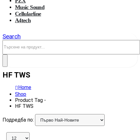
PZX
Music Sound
Cellularline
A4tech
Search
HF TWS
Home
Shop
Product Tag -
HF TWS
Подредба по: