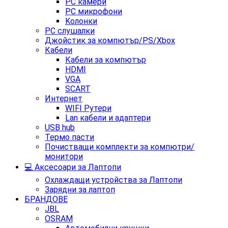
PC камери
PC микрофони
Kолонки
PC слушалки
Джойстик за компютър/PS/Xbox
Кабели
Кабели за компютър
HDMI
VGA
SCART
Интернет
WIFI Рутери
Lan кабели и адаптери
USB hub
Термо пасти
Почистващи комплекти за компютри/
монитори
💻 Аксесоари за Лаптопи
Охлаждащи устройства за Лаптопи
Зарядни за лаптоп
БРАНДОВЕ
JBL
OSRAM