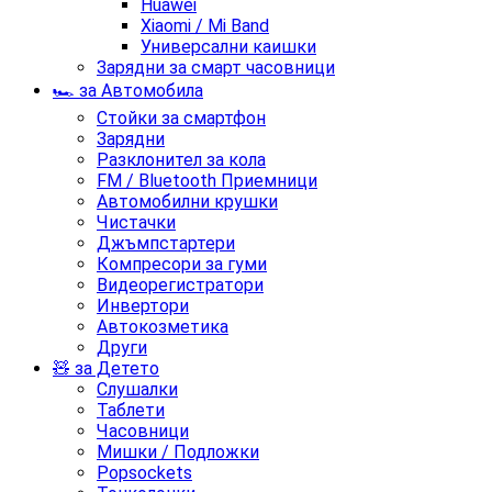
Huawei
Xiaomi / Mi Band
Универсални каишки
Зарядни за смарт часовници
🏎️ за Автомобила
Стойки за смартфон
Зарядни
Разклонител за кола
FM / Bluetooth Приемници
Автомобилни крушки
Чистачки
Джъмпстартери
Компресори за гуми
Видеорегистратори
Инвертори
Автокозметика
Други
🧸 за Детето
Слушалки
Таблети
Часовници
Мишки / Подложки
Popsockets