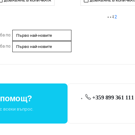
ДОБАВЯНЕ В КОЛИЧКАТА
ДОБАВЯНЕ В КОЛИЧКАТ
1
2
ба по:
ба по:
т помощ?
+359 899 361 111
с всеки въпрос.