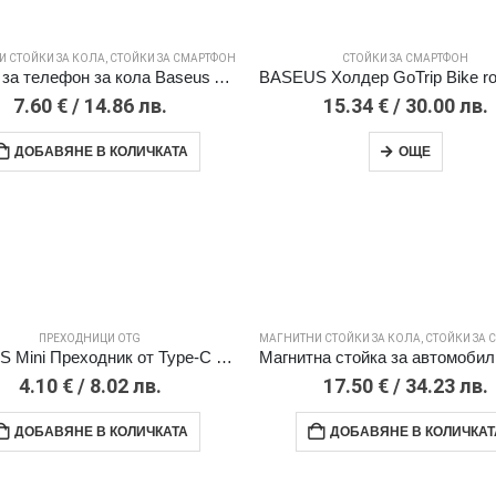
И СТОЙКИ ЗА КОЛА
,
СТОЙКИ ЗА СМАРТФОН
СТОЙКИ ЗА СМАРТФОН
Стойка за телефон за кола Baseus Air Vent, за въздуховод /черна/червена/
7.60
€
/ 14.86 лв.
15.34
€
/ 30.00 лв.
ДОБАВЯНЕ В КОЛИЧКАТА
ОЩЕ
ПРЕХОДНИЦИ OTG
МАГНИТНИ СТОЙКИ ЗА КОЛА
,
СТОЙКИ ЗА 
BASEUS Mini Преходник от Type-C към USB-A, 2.4A, CATOTG-01 /черен/
4.10
€
/ 8.02 лв.
17.50
€
/ 34.23 лв.
ДОБАВЯНЕ В КОЛИЧКАТА
ДОБАВЯНЕ В КОЛИЧКАТ