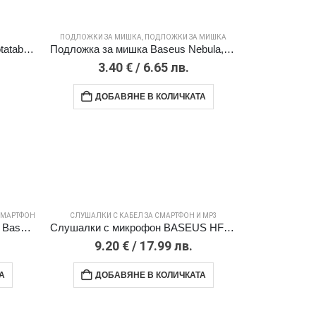
ПОДЛОЖКИ ЗА МИШКА
,
ПОДЛОЖКИ ЗА МИШКА
BASEUS Холдер GoTrip Bike rotatable за прикрепян (мотор/велосипед) /черен/ – C40572301111-00
Подложка за мишка Baseus Nebula, 260 мм x 210 мм, розова B01055504411-00
3.40
€
/ 6.65 лв.
ДОБАВЯНЕ В КОЛИЧКАТА
СМАРТФОН
СЛУШАЛКИ С КАБЕЛ ЗА СМАРТФОН И MP3
Магнитна стойка за автомобил Baseus SUCC000201 /черна/
Слушалки с микрофон BASEUS HF Type-C, Encok C17 – NGCR010002 /бели/
9.20
€
/ 17.99 лв.
А
ДОБАВЯНЕ В КОЛИЧКАТА