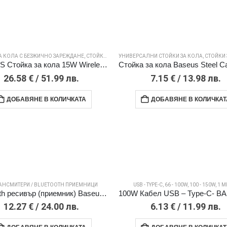
А КОЛА С БЕЗЖИЧНО ЗАРЕЖДАНЕ
,
СТОЙКИ ЗА СМАРТФОН
УНИВЕРСАЛНИ СТОЙКИ ЗА КОЛА
,
СТОЙКИ ЗА
BASEUS Стойка за кола 15W Wireless с вакуум, Light Electric /черна/ – WXHW03-01
26.58
€
/ 51.99 лв.
7.15
€
/ 13.98 лв.
ДОБАВЯНЕ В КОЛИЧКАТА
ДОБАВЯНЕ В КОЛИЧКАТ
РАНСМИТЕРИ / BLUETOOTH ПРИЕМНИЦИ
USB - TYPE-C
,
66 - 100W
,
100 - 150W
,
1 М
Bluetooth ресивър (приемник) Baseus Qiyin (WXQY010001), Jack 3.5mm /черен/
12.27
€
/ 24.00 лв.
6.13
€
/ 11.99 лв.