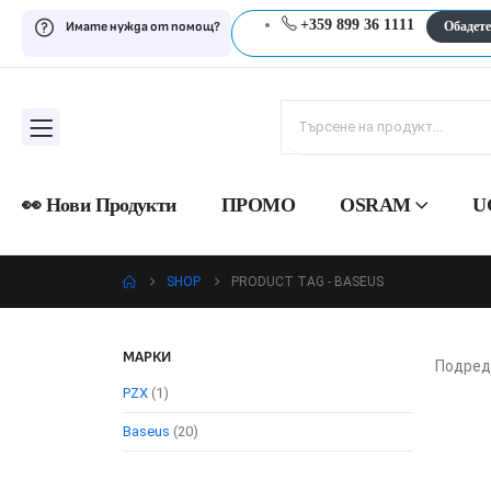
+359 899 36 1111
Имате нужда от помощ?
Обадете
👀 Нови Продукти
ПРОМО
OSRAM
U
SHOP
PRODUCT TAG -
BASEUS
МАРКИ
Подред
PZX
(1)
Baseus
(20)