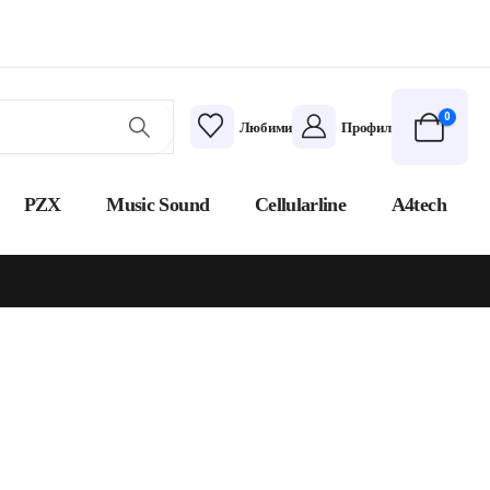
0
Любими
Профил
PZX
Music Sound
Cellularline
A4tech