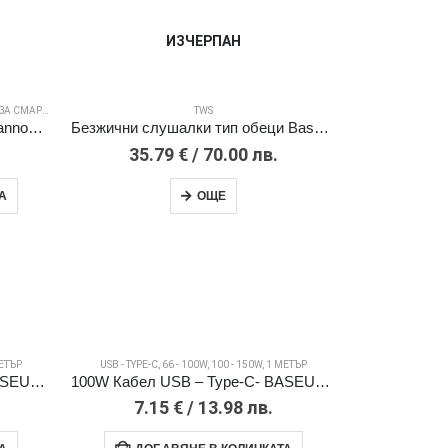
ИЗЧЕРПАН
 СМАРТФОН
TWS
Стойка за кола Baseus Steel Cannon с монтаж за вентилационен отвор /лилава/
Безжични слушалки тип обеци Baseus AirGo 1 Ring /черни/
35.79
€
/ 70.00 лв.
А
ОЩЕ
ЕТЪР
USB - TYPE-C
,
66 - 100W
,
100 - 150W
,
1 МЕТЪР
100W Кабел USB – Type-C- BASEUS Pudding , 1,2 м /бял/
100W Кабел USB – Type-C- BASEUS Pudding , 2m /черен/
7.15
€
/ 13.98 лв.