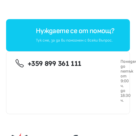
Нуждаете се от помощ?
Тук сме, за да ви помогнем с всеки въпрос.
Понеде
+359 899 361 111
до
петък
от
9:00
ч.
до
18:30
ч.