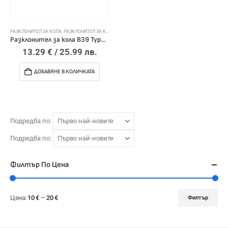
РАЗКЛОНИТЕЛ ЗА КОЛА
,
РАЗКЛОНИТЕЛ ЗА КОЛА
Разклонител за кола B39 Type C 12/24V 3 запалки + 2 USB- 3.1A с дисплей и кабел
13.29
€
/ 25.99 лв.
ДОБАВЯНЕ В КОЛИЧКАТА
Подредба по:
Подредба по:
Филтър По Цена
Цена:
10 €
—
20 €
Филтър