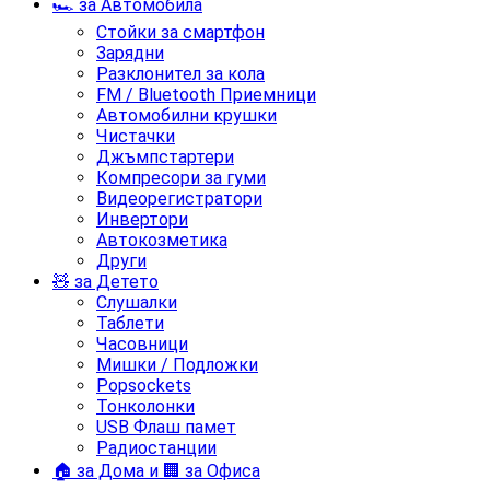
🏎️ за Автомобила
Стойки за смартфон
Зарядни
Разклонител за кола
FM / Bluetooth Приемници
Автомобилни крушки
Чистачки
Джъмпстартери
Компресори за гуми
Видеорегистратори
Инвертори
Автокозметика
Други
🧸 за Детето
Слушалки
Таблети
Часовници
Мишки / Подложки
Popsockets
Тонколонки
USB Флаш памет
Радиостанции
🏠 за Дома и 🏢 за Офиса