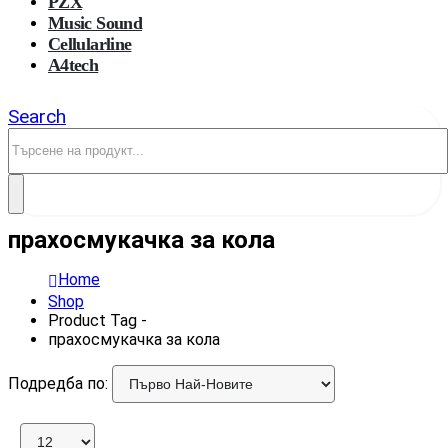
PZX
Music Sound
Cellularline
A4tech
Search
прахосмукачка за кола
Home
Shop
Product Tag -
прахосмукачка за кола
Подредба по: