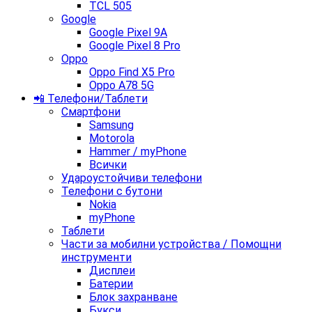
TCL 505
Google
Google Pixel 9A
Google Pixel 8 Pro
Oppo
Oppo Find X5 Pro
Oppo A78 5G
📲 Телефони/Таблети
Смартфони
Samsung
Motorola
Hammer / myPhone
Всички
Удароустойчиви телефони
Телефони с бутони
Nokia
myPhone
Таблети
Части за мобилни устройства / Помощни
инструменти
Дисплеи
Батерии
Блок захранване
Букси