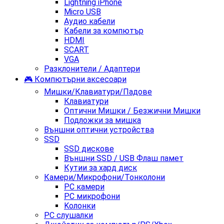
Lightning iPhone
Micro USB
Аудио кабели
Кабели за компютър
HDMI
SCART
VGA
Разклонители / Адаптери
🎮 Компютърни аксесоари
Мишки/Клавиатури/Падове
Клавиатури
Оптични Мишки / Безжични Мишки
Подложки за мишка
Външни оптични устройства
SSD
SSD дискове
Външни SSD / USB Флаш памет
Кутии за хард диск
Камери/Микрофони/Тонколони
PC камери
PC микрофони
Kолонки
PC слушалки