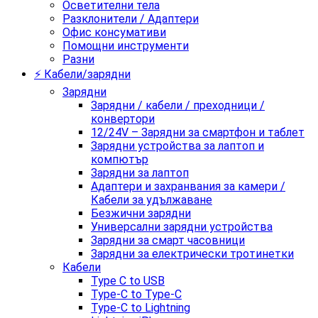
Осветителни тела
Разклонители / Адаптери
Офис консумативи
Помощни инструменти
Разни
⚡ Кабели/зарядни
Зарядни
Зарядни / кабели / преходници /
конвертори
12/24V – Зарядни за смартфон и таблет
Зарядни устройства за лаптоп и
компютър
Зарядни за лаптоп
Адаптери и захранвания за камери /
Кабели за удължаване
Безжични зарядни
Универсални зарядни устройства
Зарядни за смарт часовници
Зарядни за електрически тротинетки
Кабели
Type C to USB
Type-C to Type-C
Type-C to Lightning