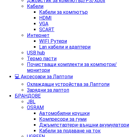
Джойстик за компютър/PS/Xbox
Кабели
Кабели за компютър
HDMI
VGA
SCART
Интернет
WIFI Рутери
Lan кабели и адаптери
USB hub
Термо пасти
Почистващи комплекти за компютри/
монитори
💻 Аксесоари за Лаптопи
Охлаждащи устройства за Лаптопи
Зарядни за лаптоп
БРАНДОВЕ
JBL
OSRAM
Автомобилни крушки
Компресори за гуми
Джъмпстартери-външни акумулатори
Кабели за подаване на ток
UGREEN