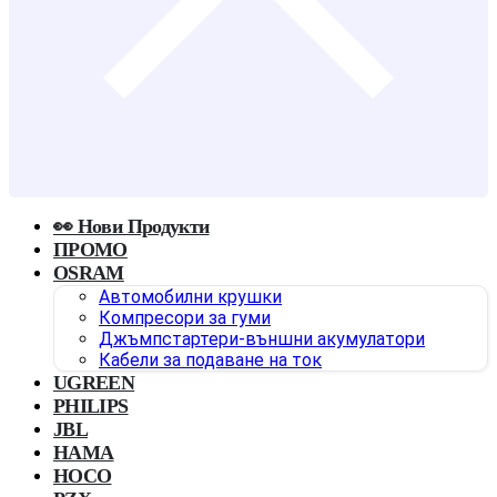
👀 Нови Продукти
ПРОМО
OSRAM
Автомобилни крушки
Компресори за гуми
Джъмпстартери-външни акумулатори
Кабели за подаване на ток
UGREEN
PHILIPS
JBL
HAMA
HOCO