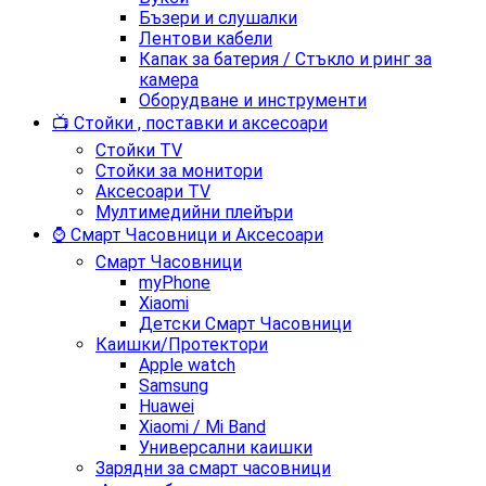
Бъзери и слушалки
Лентови кабели
Капак за батерия / Стъкло и ринг за
камера
Оборудване и инструменти
📺 Стойки , поставки и аксесоари
Стойки TV
Стойки за монитори
Аксесоари TV
Мултимедийни плейъри
⌚ Смарт Часовници и Аксесоари
Смарт Часовници
myPhone
Xiaomi
Детски Смарт Часовници
Каишки/Протектори
Apple watch
Samsung
Huawei
Xiaomi / Mi Band
Универсални каишки
Зарядни за смарт часовници