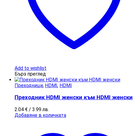
Add to wishlist
Бърз преглед
Преходници
,
HDMI
,
HDMI
Преходник HDMI женски към HDMI женски
2.04
€
/ 3.99 лв.
Добавяне в количката