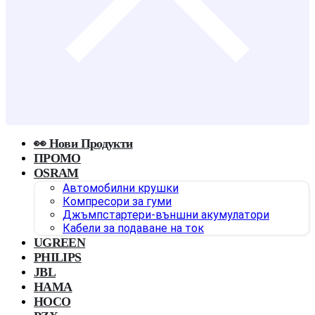
👀 Нови Продукти
ПРОМО
OSRAM
Автомобилни крушки
Компресори за гуми
Джъмпстартери-външни акумулатори
Кабели за подаване на ток
UGREEN
PHILIPS
JBL
HAMA
HOCO