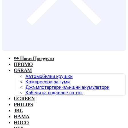
👀 Нови Продукти
ПРОМО
OSRAM
Автомобилни крушки
Компресори за гуми
Джъмпстартери-външни акумулатори
Кабели за подаване на ток
UGREEN
PHILIPS
JBL
HAMA
HOCO