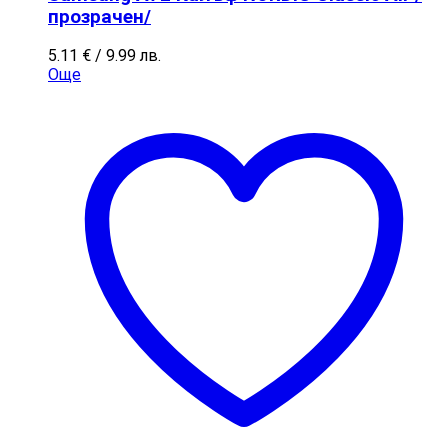
прозрачен/
5.11
€
/ 9.99 лв.
Още