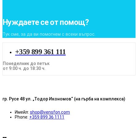
Нуждаете се от помощ?
Тук сме, за да ви помогнем с всеки въпрос.
+359 899 361 111
Понеделник до петък
от 9:00 ч. до 18:30 ч.
гр. Русе 48 ул. „Тодор Икономов“ (на гърба на комплекса)
Имейл:
shop@vensfon.com
Phone:
+359 899 36 1111