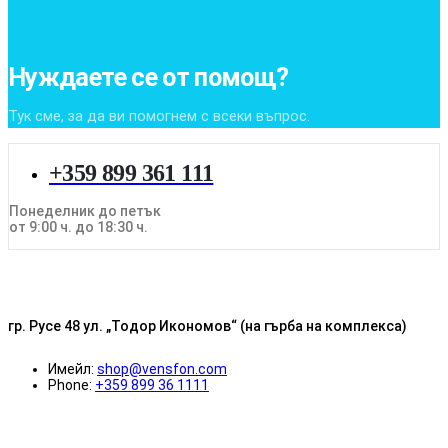
Нуждаете се от помощ?
Тук сме, за да ви помогнем с всеки въпрос.
+359 899 361 111
Понеделник до петък
от 9:00 ч. до 18:30 ч.
гр. Русе 48 ул. „Тодор Икономов“ (на гърба на комплекса)
Имейл:
shop@vensfon.com
Phone:
+359 899 36 1111