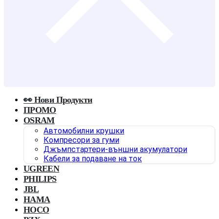
👀 Нови Продукти
ПРОМО
OSRAM
Автомобилни крушки
Компресори за гуми
Джъмпстартери-външни акумулатори
Кабели за подаване на ток
UGREEN
PHILIPS
JBL
HAMA
HOCO