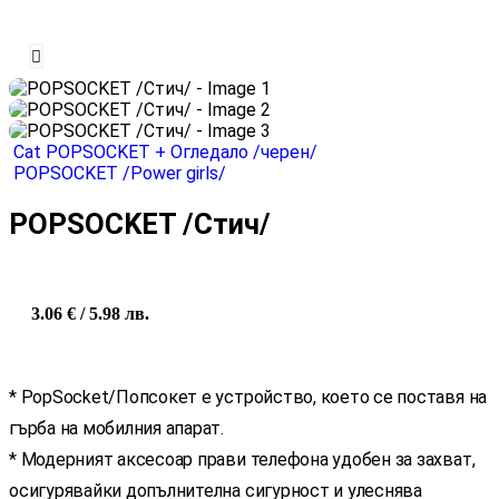
Cat POPSOCKET + Огледало /черен/
POPSOCKET /Power girls/
POPSOCKET /Стич/
3.06
€
/ 5.98 лв.
* PopSocket/Попсокет е устройство, което се поставя на
гърба на мобилния апарат.
* Модерният аксесоар прави телефона удобен за захват,
осигурявайки допълнителна сигурност и улеснява