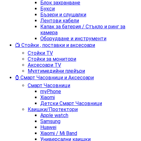
Блок захранване
Букси
Бъзери и слушалки
Лентови кабели
Капак за батерия / Стъкло и ринг за
камера
Оборудване и инструменти
📺 Стойки , поставки и аксесоари
Стойки TV
Стойки за монитори
Аксесоари TV
Мултимедийни плейъри
⌚ Смарт Часовници и Аксесоари
Смарт Часовници
myPhone
Xiaomi
Детски Смарт Часовници
Каишки/Протектори
Apple watch
Samsung
Huawei
Xiaomi / Mi Band
Универсални каишки