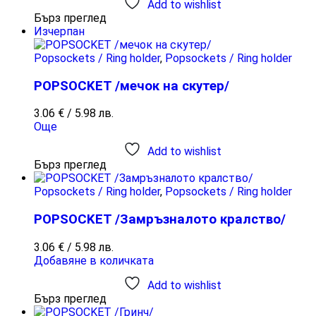
Add to wishlist
Бърз преглед
Изчерпан
Popsockets / Ring holder
,
Popsockets / Ring holder
POPSOCKET /мечок на скутер/
3.06
€
/ 5.98 лв.
Още
Add to wishlist
Бърз преглед
Popsockets / Ring holder
,
Popsockets / Ring holder
POPSOCKET /Замръзналото кралство/
3.06
€
/ 5.98 лв.
Добавяне в количката
Add to wishlist
Бърз преглед