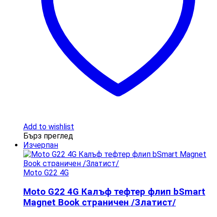
Add to wishlist
Бърз преглед
Изчерпан
Moto G22 4G
Moto G22 4G Калъф тефтер флип bSmart
Magnet Book страничен /Златист/