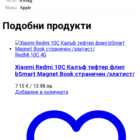
Тегло
0.05kg
Марка
Apple
Подобни продукти​
RedMi 10C 4G
Xiaomi Redmi 10C Калъф тефтер флип
bSmart Magnet Book страничен /златист/
7.15
€
/ 13.98 лв.
Добавяне в количката