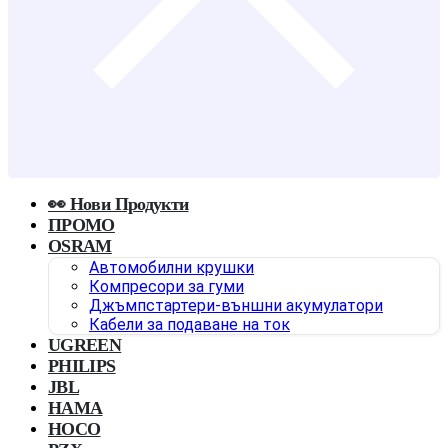
👀 Нови Продукти
ПРОМО
OSRAM
Автомобилни крушки
Компресори за гуми
Джъмпстартери-външни акумулатори
Кабели за подаване на ток
UGREEN
PHILIPS
JBL
HAMA
HOCO