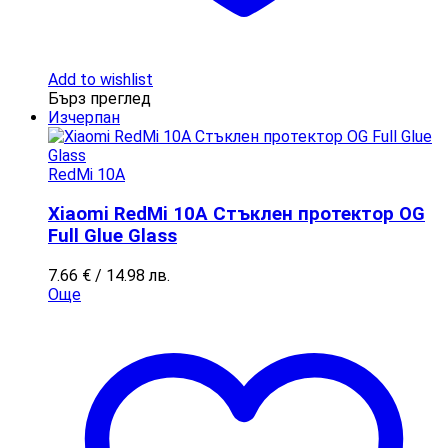
Add to wishlist
Бърз преглед
Изчерпан
RedMi 10A
Xiaomi RedMi 10A Стъклен протектор OG
Full Glue Glass
7.66
€
/ 14.98 лв.
Още