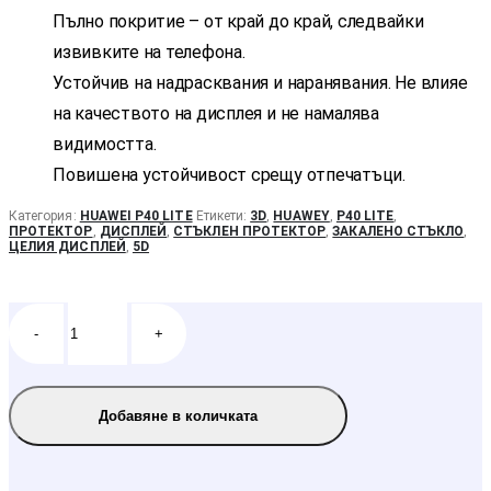
Пълно покритие – от край до край, следвайки
извивките на телефона.
Устойчив на надрасквания и наранявания. Не влияе
на качеството на дисплея и не намалява
видимостта.
Повишена устойчивост срещу отпечатъци.
Категория:
HUAWEI P40 LITE
Етикети:
3D
,
HUAWEY
,
P40 LITE
,
ПРОТЕКТОР
,
ДИСПЛЕЙ
,
СТЪКЛЕН ПРОТЕКТОР
,
ЗАКАЛЕНО СТЪКЛО
,
ЦЕЛИЯ ДИСПЛЕЙ
,
5D
-
+
Добавяне в количката