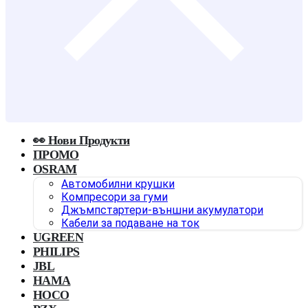
👀 Нови Продукти
ПРОМО
OSRAM
Автомобилни крушки
Компресори за гуми
Джъмпстартери-външни акумулатори
Кабели за подаване на ток
UGREEN
PHILIPS
JBL
HAMA
HOCO