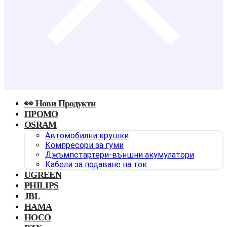
👀 Нови Продукти
ПРОМО
OSRAM
Автомобилни крушки
Компресори за гуми
Джъмпстартери-външни акумулатори
Кабели за подаване на ток
UGREEN
PHILIPS
JBL
HAMA
HOCO