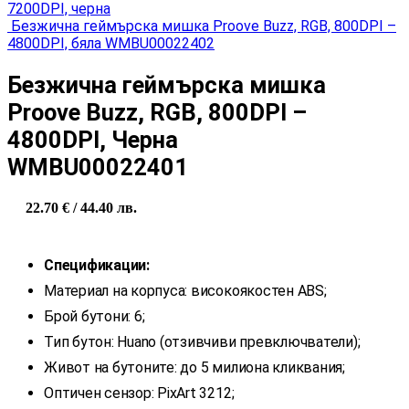
7200DPI, черна
Безжична геймърска мишка Proove Buzz, RGB, 800DPI –
4800DPI, бяла WMBU00022402
Безжична геймърска мишка
Proove Buzz, RGB, 800DPI –
4800DPI, Черна
WMBU00022401
22.70
€
/ 44.40 лв.
Спецификации:
Материал на корпуса: високоякостен ABS;
Брой бутони: 6;
Тип бутон: Huano (отзивчиви превключватели);
Живот на бутоните: до 5 милиона кликвания;
Оптичен сензор: PixArt 3212;