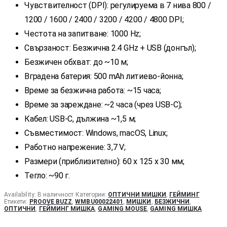
Чувствителност (DPI): регулируема в 7 нива 800 /
1200 / 1600 / 2400 / 3200 / 4200 / 4800 DPI;
Честота на запитване: 1000 Hz;
Свързаност: Безжична 2.4 GHz + USB (донгъл);
Безжичен обхват: до ~10 м;
Вградена батерия: 500 mAh литиево-йонна;
Време за безжична работа: ~15 часа;
Време за зареждане: ~2 часа (чрез USB-C);
Кабел: USB-C, дължина ~1,5 м;
Съвместимост: Windows, macOS, Linux;
Работно напрежение: 3,7 V;
Размери (приблизително): 60 x 125 x 30 мм;
Тегло: ~90 г.
Availability:
В наличност
Категории:
ОПТИЧНИ МИШКИ
,
ГЕЙМИНГ
Етикети:
PROOVE BUZZ
,
WMBU00022401
,
МИШКИ
,
БЕЗЖИЧНИ
,
ОПТИЧНИ
,
ГЕЙМИНГ МИШКА
,
GAMING MOUSE
,
GAMING МИШКА