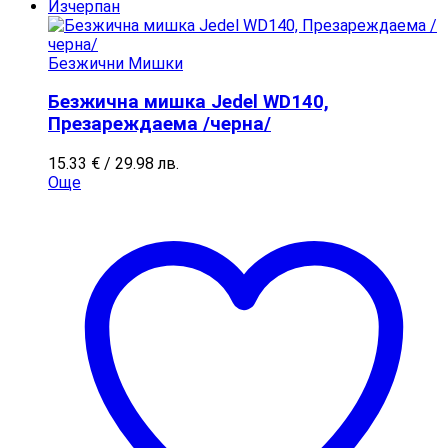
Изчерпан
Безжични Мишки
Безжична мишка Jedel WD140,
Презареждаема /черна/
15.33
€
/ 29.98 лв.
Още