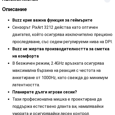
Описание
Buzz крие важна функция за геймърите
Сензорът PixArt 3212 действа като оптичен
двигател, който осигурява изключително прецизно
проследяване, със седем регулируеми нива на DPI.
Buzz не жертва производителността за сметка
на комфорта
В безжичен режим, 2.4GHz връзката осигурява
максимална бързина на реакция с честота на
анкетиране от 1000Hz, като свежда до минимум
латентността.
Планирате дълги игрови сесии?
Тази професионална мишка е проектирана да
поддържа естествено дланта ви, намалявайки
умората и осигурявайки лесен контрол.