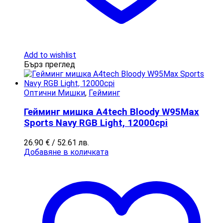
Add to wishlist
Бърз преглед
Оптични Мишки
,
Гейминг
Гейминг мишка A4tech Bloody W95Max
Sports Navy RGB Light, 12000cpi
26.90
€
/ 52.61 лв.
Добавяне в количката