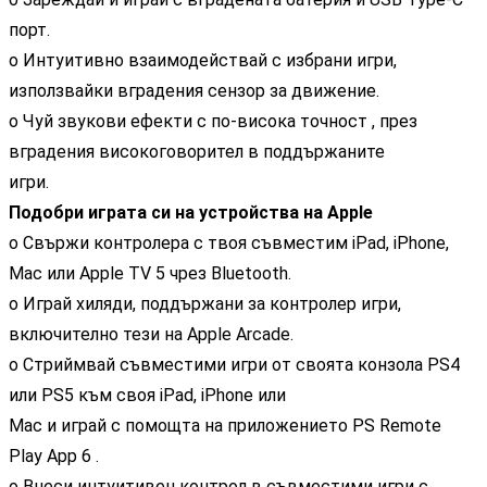
порт.
o Интуитивно взаимодействай с избрани игри,
използвайки вградения сензор за движение.
o Чуй звукови ефекти с по-висока точност , през
вградения високоговорител в поддържаните
игри.
Подобри играта си на устройства на Apple
o Свържи контролера с твоя съвместим iPad, iPhone,
Mac или Apple TV 5 чрез Bluetooth.
o Играй хиляди, поддържани за контролер игри,
включително тези на Apple Arcade.
o Стриймвай съвместими игри от своята конзола PS4
или PS5 към своя iPad, iPhone или
Mac и играй с помощта на приложението PS Remote
Play App 6 .
o Внеси интуитивен контрол в съвместими игри с