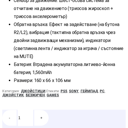
Сензор за движение: Шест-осова система за
отчитане на движението (триосов жироскоп +
триосов акселерометър)
Обратна връзка: Ефект на задействане (на бутона
R2/L2), вибрация (тактилна обратна връзка чрез
двойни задвижващи механизми), индикатори
(светлинна лента / индикатор за играча / състояние
на MUTE)
Батерия: Вградена акумулаторна литиево-йонна
батерия, 1,560mAh
Размери: 160 x 66 x 106 мм
Категория:
ДЖОЙСТИЦИ
Етикети:
PS5
,
SONY
,
ГЕЙМПАД
,
PC
,
ДЖОЙСТИК
,
БЕЗЖИЧЕН
,
GAMES
-
+