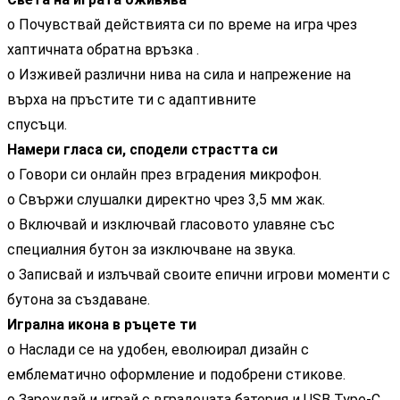
o Почувствай действията си по време на игра чрез
хаптичната обратна връзка .
o Изживей различни нива на сила и напрежение на
върха на пръстите ти с адаптивните
спусъци.
Намери гласа си, сподели страстта си
o Говори си онлайн през вградения микрофон.
o Свържи слушалки директно чрез 3,5 мм жак.
o Включвай и изключвай гласовото улавяне със
специалния бутон за изключване на звука.
o Записвай и излъчвай своите епични игрови моменти с
бутона за създаване.
Игрална икона в ръцете ти
o Наслади се на удобен, еволюирал дизайн с
емблематично оформление и подобрени стикове.
o Зареждай и играй с вградената батерия и USB Type-C