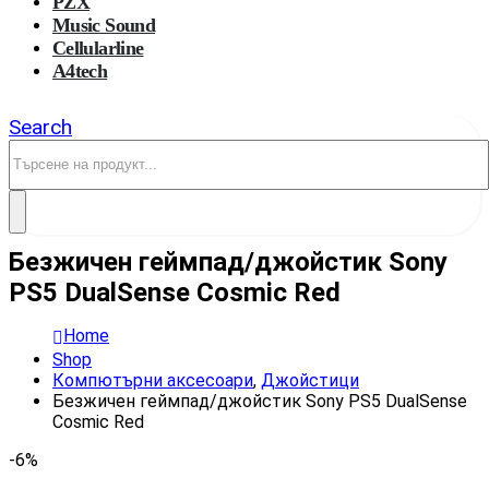
PZX
Music Sound
Cellularline
A4tech
Search
Безжичен геймпад/джойстик Sony
PS5 DualSense Cosmic Red
Home
Shop
Компютърни аксесоари
,
Джойстици
Безжичен геймпад/джойстик Sony PS5 DualSense
Cosmic Red
-6%