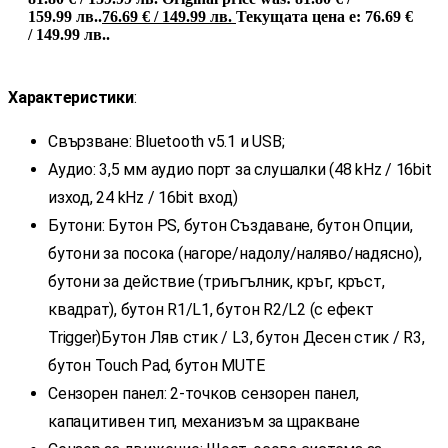
159.99 лв..
76.69
€
/ 149.99 лв.
Текущата цена е: 76.69 €
/ 149.99 лв..
Характеристики
:
Свързване: Bluetooth v5.1 и USB;
Аудио: 3,5 мм аудио порт за слушалки (48 kHz / 16bit
изход, 24 kHz / 16bit вход)
Бутони: Бутон PS, бутон Създаване, бутон Опции,
бутони за посока (нагоре/надолу/наляво/надясно),
бутони за действие (триъгълник, кръг, кръст,
квадрат), бутон R1/L1, бутон R2/L2 (с ефект
Trigger)Бутон Ляв стик / L3, бутон Десен стик / R3,
бутон Touch Pad, бутон MUTE
Сензорен панел: 2-точков сензорен панел,
капацитивен тип, механизъм за щракване