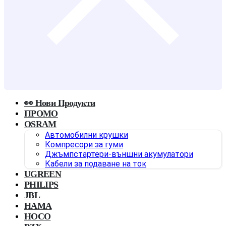
👀 Нови Продукти
ПРОМО
OSRAM
Автомобилни крушки
Компресори за гуми
Джъмпстартери-външни акумулатори
Кабели за подаване на ток
UGREEN
PHILIPS
JBL
HAMA
HOCO