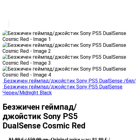
Безжичен геймпад/джойстик Sony PS5 DualSense /бял/
Безжичен геймпад/джойстик Sony PS5 DualSense
Черен/Midnight Black
Безжичен геймпад/
джойстик Sony PS5
DualSense Cosmic Red
81.80
€
/ 159.99 лв.
Original price was: 81.80 € /