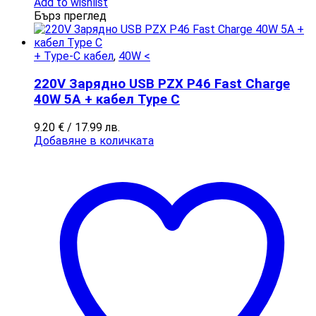
Add to wishlist
Бърз преглед
+ Type-C кабел
,
40W <
220V Зарядно USB PZX P46 Fast Charge
40W 5A + кабел Type C
9.20
€
/ 17.99 лв.
Добавяне в количката