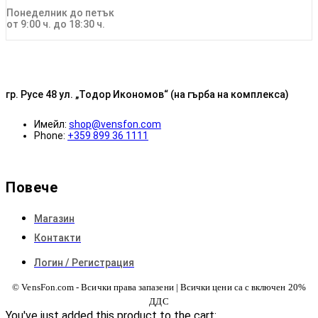
Понеделник до петък
от 9:00 ч. до 18:30 ч.
гр. Русе 48 ул. „Тодор Икономов“ (на гърба на комплекса)
Имейл:
shop@vensfon.com
Phone:
+359 899 36 1111
Повече
Магазин
Контакти
Логин / Регистрация
© VensFon.com - Всички права запазени | Всички цени са с включен 20%
ДДС
You've just added this product to the cart: