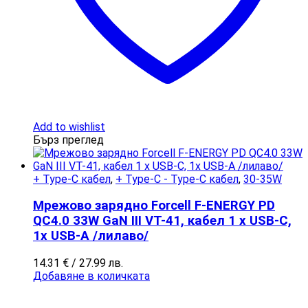
Add to wishlist
Бърз преглед
+ Type-C кабел
,
+ Type-C - Type-C кабел
,
30-35W
Мрежово зарядно Forcell F-ENERGY PD
QC4.0 33W GaN III VT-41, кабел 1 x USB-C,
1x USB-A /лилаво/
14.31
€
/ 27.99 лв.
Добавяне в количката