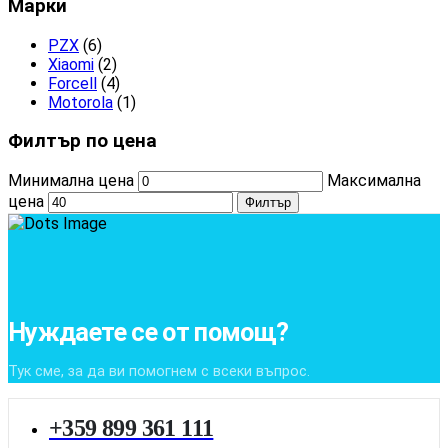
Марки
PZX
(6)
Xiaomi
(2)
Forcell
(4)
Motorola
(1)
Филтър по цена
Минимална цена
Максимална
цена
Филтър
Нуждаете се от помощ?
Тук сме, за да ви помогнем с всеки въпрос.
+359 899 361 111