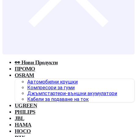
👀 Нови Продукти
ПРОМО
OSRAM
Автомобилни крушки
Компресори за гуми
Джъмпстартери-външни акумулатори
Кабели за подаване на ток
UGREEN
PHILIPS
JBL
HAMA
HOCO