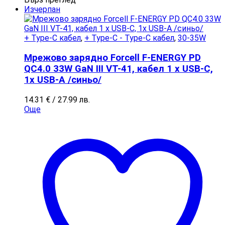
Изчерпан
+ Type-C кабел
,
+ Type-C - Type-C кабел
,
30-35W
Мрежово зарядно Forcell F-ENERGY PD
QC4.0 33W GaN III VT-41, кабел 1 x USB-C,
1x USB-A /синьо/
14.31
€
/ 27.99 лв.
Още