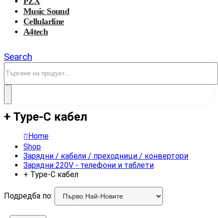
PZX
Music Sound
Cellularline
A4tech
Search
+ Type-C кабел
Home
Shop
Зарядни / кабели / преходници / конвертори
Зарядни 220V - телефони и таблети
+ Type-C кабел
Подредба по: