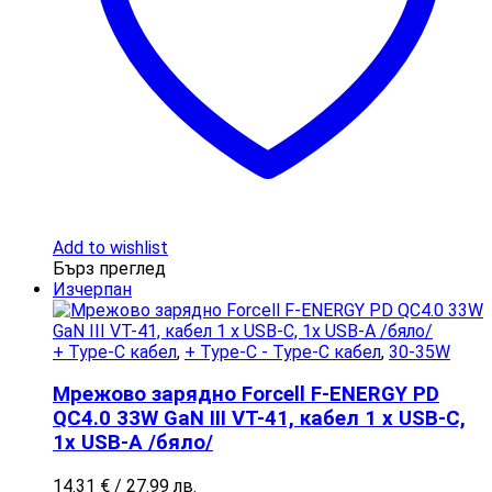
Add to wishlist
Бърз преглед
Изчерпан
+ Type-C кабел
,
+ Type-C - Type-C кабел
,
30-35W
Мрежово зарядно Forcell F-ENERGY PD
QC4.0 33W GaN III VT-41, кабел 1 x USB-C,
1x USB-A /бяло/
14.31
€
/ 27.99 лв.