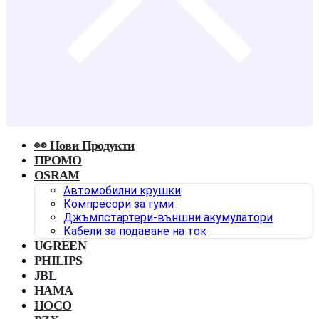
👀 Нови Продукти
ПРОМО
OSRAM
Автомобилни крушки
Компресори за гуми
Джъмпстартери-външни акумулатори
Кабели за подаване на ток
UGREEN
PHILIPS
JBL
HAMA
HOCO