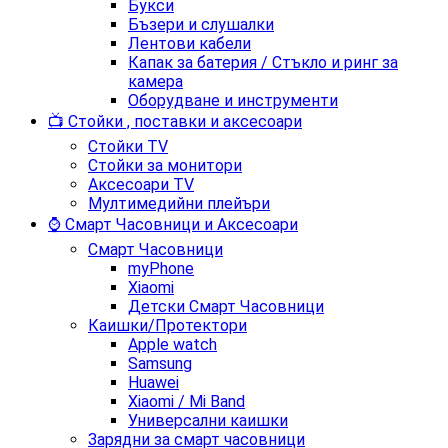
Букси
Бъзери и слушалки
Лентови кабели
Капак за батерия / Стъкло и ринг за
камера
Оборудване и инструменти
📺 Стойки , поставки и аксесоари
Стойки TV
Стойки за монитори
Аксесоари TV
Мултимедийни плейъри
⌚ Смарт Часовници и Аксесоари
Смарт Часовници
myPhone
Xiaomi
Детски Смарт Часовници
Каишки/Протектори
Apple watch
Samsung
Huawei
Xiaomi / Mi Band
Универсални каишки
Зарядни за смарт часовници