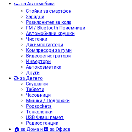
🏎️ за Автомобила
Стойки за смартфон
Зарядни
Разклонител за кола
FM / Bluetooth Приемници
Автомобилни крушки
Чистачки
Джъмпстартери
Компресори за гуми
Видеорегистратори
Инвертори
Автокозметика
Други
🧸 за Детето
Слушалки
Таблети
Часовници
Мишки / Подложки
Popsockets
Тонколонки
USB Флаш памет
Радиостанции
🏠 за Дома и 🏢 за Офиса