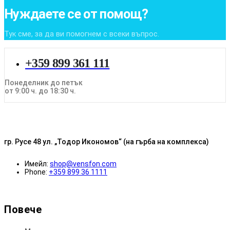
Нуждаете се от помощ?
Тук сме, за да ви помогнем с всеки въпрос.
+359 899 361 111
Понеделник до петък
от 9:00 ч. до 18:30 ч.
гр. Русе 48 ул. „Тодор Икономов“ (на гърба на комплекса)
Имейл:
shop@vensfon.com
Phone:
+359 899 36 1111
Повече