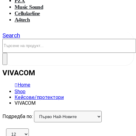
PZX
Music Sound
Cellularline
A4tech
Search
VIVACOM
Home
Shop
Кейсове/протектори
VIVACOM
Подредба по: