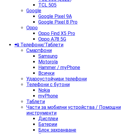
TCL 505
Google
Google Pixel 9A
Google Pixel 8 Pro
Oppo
Oppo Find X5 Pro
Oppo A78 5G
📲 Телефони/Таблети
Смартфони
Samsung
Motorola
Hammer / myPhone
Всички
Удароустойчиви телефони
Телефони с бутони
Nokia
myPhone
Таблети
Части за мобилни устройства / Помощни
инструменти
Дисплеи
Батерии
Блок захранване