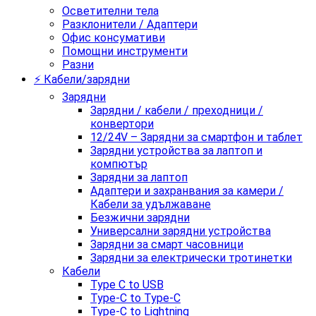
Осветителни тела
Разклонители / Адаптери
Офис консумативи
Помощни инструменти
Разни
⚡ Кабели/зарядни
Зарядни
Зарядни / кабели / преходници /
конвертори
12/24V – Зарядни за смартфон и таблет
Зарядни устройства за лаптоп и
компютър
Зарядни за лаптоп
Адаптери и захранвания за камери /
Кабели за удължаване
Безжични зарядни
Универсални зарядни устройства
Зарядни за смарт часовници
Зарядни за електрически тротинетки
Кабели
Type C to USB
Type-C to Type-C
Type-C to Lightning