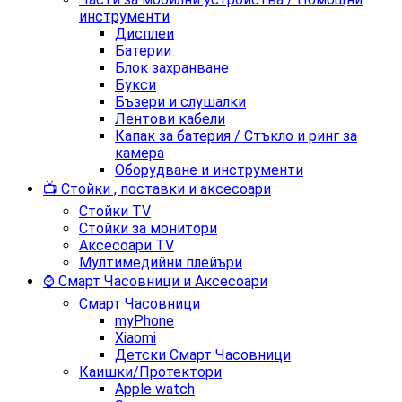
инструменти
Дисплеи
Батерии
Блок захранване
Букси
Бъзери и слушалки
Лентови кабели
Капак за батерия / Стъкло и ринг за
камера
Оборудване и инструменти
📺 Стойки , поставки и аксесоари
Стойки TV
Стойки за монитори
Аксесоари TV
Мултимедийни плейъри
⌚ Смарт Часовници и Аксесоари
Смарт Часовници
myPhone
Xiaomi
Детски Смарт Часовници
Каишки/Протектори
Apple watch