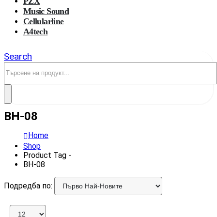
PZX
Music Sound
Cellularline
A4tech
Search
BH-08
Home
Shop
Product Tag -
BH-08
Подредба по: