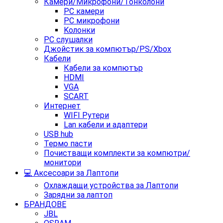
Камери/Микрофони/Тонколони
PC камери
PC микрофони
Kолонки
PC слушалки
Джойстик за компютър/PS/Xbox
Кабели
Кабели за компютър
HDMI
VGA
SCART
Интернет
WIFI Рутери
Lan кабели и адаптери
USB hub
Термо пасти
Почистващи комплекти за компютри/
монитори
💻 Аксесоари за Лаптопи
Охлаждащи устройства за Лаптопи
Зарядни за лаптоп
БРАНДОВЕ
JBL