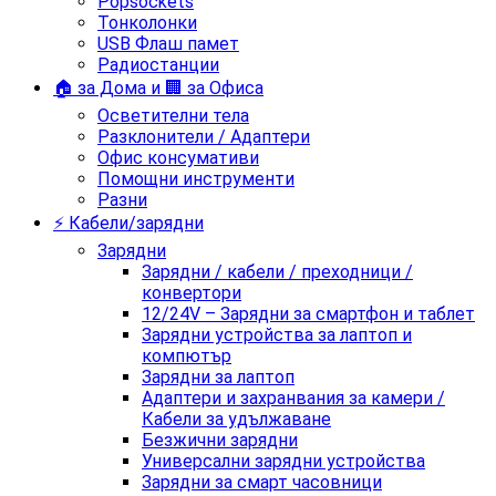
Popsockets
Тонколонки
USB Флаш памет
Радиостанции
🏠 за Дома и 🏢 за Офиса
Осветителни тела
Разклонители / Адаптери
Офис консумативи
Помощни инструменти
Разни
⚡ Кабели/зарядни
Зарядни
Зарядни / кабели / преходници /
конвертори
12/24V – Зарядни за смартфон и таблет
Зарядни устройства за лаптоп и
компютър
Зарядни за лаптоп
Адаптери и захранвания за камери /
Кабели за удължаване
Безжични зарядни
Универсални зарядни устройства
Зарядни за смарт часовници