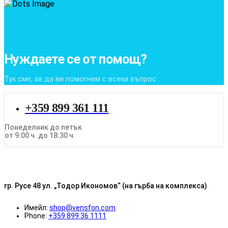
Нуждаете се от помощ?
Тук сме, за да ви помогнем с всеки въпрос.
+359 899 361 111
Понеделник до петък
от 9:00 ч. до 18:30 ч.
гр. Русе 48 ул. „Тодор Икономов“ (на гърба на комплекса)
Имейл:
shop@vensfon.com
Phone:
+359 899 36 1111