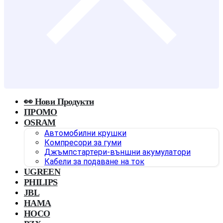
👀 Нови Продукти
ПРОМО
OSRAM
Автомобилни крушки
Компресори за гуми
Джъмпстартери-външни акумулатори
Кабели за подаване на ток
UGREEN
PHILIPS
JBL
HAMA
HOCO