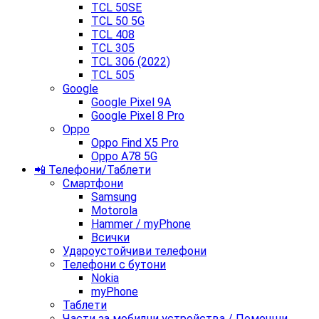
TCL 50SE
TCL 50 5G
TCL 408
TCL 305
TCL 306 (2022)
TCL 505
Google
Google Pixel 9A
Google Pixel 8 Pro
Oppo
Oppo Find X5 Pro
Oppo A78 5G
📲 Телефони/Таблети
Смартфони
Samsung
Motorola
Hammer / myPhone
Всички
Удароустойчиви телефони
Телефони с бутони
Nokia
myPhone
Таблети
Части за мобилни устройства / Помощни