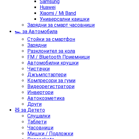
Samsung
Huawei
Xiaomi / Mi Band
Универсални каишки
Зарядни за смарт часовници
🏎️ за Автомобила
Стойки за смартфон
Зарядни
Разклонител за кола
FM / Bluetooth Приемници
Автомобилни крушки
Чистачки
Джъмпстартери
Компресори за гуми
Видеорегистратори
Инвертори
Автокозметика
Други
🧸 за Детето
Слушалки
Таблети
Часовници
Мишки / Подложки