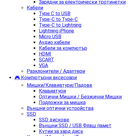
Зарядни за електрически тротинетки
Кабели
Type C to USB
Type-C to Type-C
Type-C to Lightning
Lightning iPhone
Micro USB
Аудио кабели
Кабели за компютър
HDMI
SCART
VGA
Разклонители / Адаптери
🎮 Компютърни аксесоари
Мишки/Клавиатури/Падове
Клавиатури
Оптични Мишки / Безжични Мишки
Подложки за мишка
Външни оптични устройства
SSD
SSD дискове
Външни SSD / USB Флаш памет
Кутии за хард диск