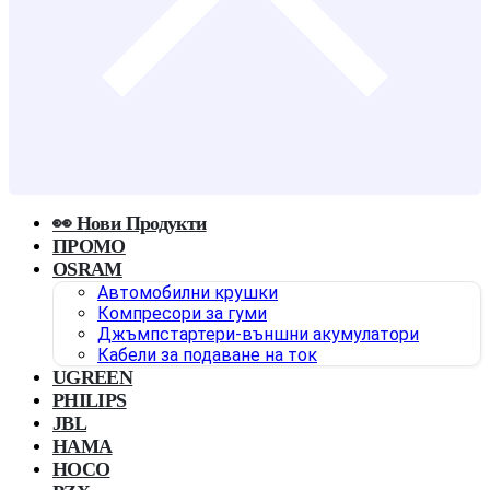
👀 Нови Продукти
ПРОМО
OSRAM
Автомобилни крушки
Компресори за гуми
Джъмпстартери-външни акумулатори
Кабели за подаване на ток
UGREEN
PHILIPS
JBL
HAMA
HOCO