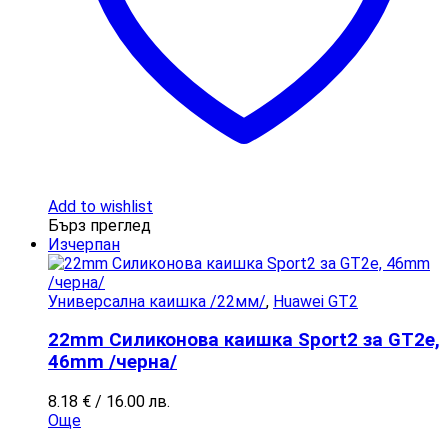
Add to wishlist
Бърз преглед
Изчерпан
Универсална каишка /22мм/
,
Huawei GT2
22mm Силиконова каишка Sport2 за GT2e,
46mm /черна/
8.18
€
/ 16.00 лв.
Още