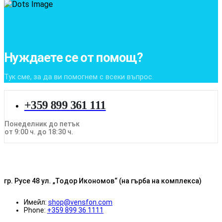
Нуждаете се от помощ?
Тук сме, за да ви помогнем с всеки въпрос.
+359 899 361 111
Понеделник до петък
от 9:00 ч. до 18:30 ч.
гр. Русе 48 ул. „Тодор Икономов“ (на гърба на комплекса)
Имейл:
shop@vensfon.com
Phone:
+359 899 36 1111