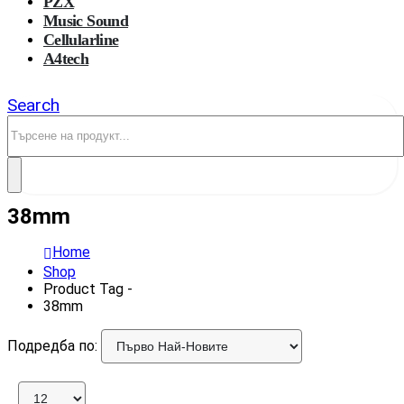
PZX
Music Sound
Cellularline
A4tech
Search
38mm
Home
Shop
Product Tag -
38mm
Подредба по: