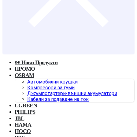
👀 Нови Продукти
ПРОМО
OSRAM
Автомобилни крушки
Компресори за гуми
Джъмпстартери-външни акумулатори
Кабели за подаване на ток
UGREEN
PHILIPS
JBL
HAMA
HOCO