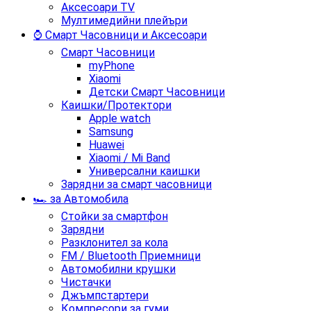
Аксесоари TV
Мултимедийни плейъри
⌚ Смарт Часовници и Аксесоари
Смарт Часовници
myPhone
Xiaomi
Детски Смарт Часовници
Каишки/Протектори
Apple watch
Samsung
Huawei
Xiaomi / Mi Band
Универсални каишки
Зарядни за смарт часовници
🏎️ за Автомобила
Стойки за смартфон
Зарядни
Разклонител за кола
FM / Bluetooth Приемници
Автомобилни крушки
Чистачки
Джъмпстартери
Компресори за гуми