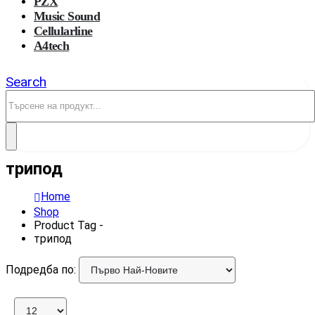
PZX
Music Sound
Cellularline
A4tech
Search
трипод
Home
Shop
Product Tag -
трипод
Подредба по: