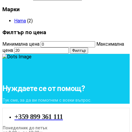
Марки
Hama
(2)
Филтър по цена
Минимална цена
Максимална
цена
Филтър
Нуждаете се от помощ?
Тук сме, за да ви помогнем с всеки въпрос.
+359 899 361 111
Понеделник до петък