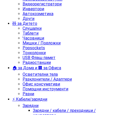
Видеорегистратори
Инвертори
Автокозметика
Други
🧸 за Детето
Слушалки
Таблети
Часовници
Мишки / Подложки
Popsockets
Тонколонки
USB Флаш памет
Радиостанции
🏠 за Дома и 🏢 за Офиса
Осветителни тела
Разклонители / Адаптери
Офис консумативи
Помощни инструменти
Разни
⚡ Кабели/зарядни
Зарядни
Зарядни / кабели / преходници /