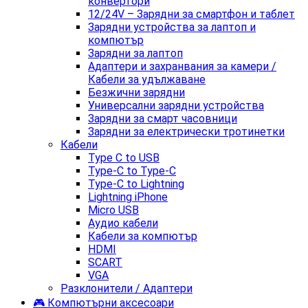
конвертори
12/24V – Зарядни за смартфон и таблет
Зарядни устройства за лаптоп и
компютър
Зарядни за лаптоп
Адаптери и захранвания за камери /
Кабели за удължаване
Безжични зарядни
Универсални зарядни устройства
Зарядни за смарт часовници
Зарядни за електрически тротинетки
Кабели
Type C to USB
Type-C to Type-C
Type-C to Lightning
Lightning iPhone
Micro USB
Аудио кабели
Кабели за компютър
HDMI
SCART
VGA
Разклонители / Адаптери
🎮 Компютърни аксесоари