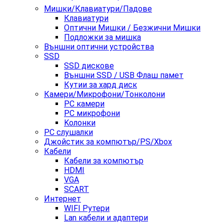
Мишки/Клавиатури/Падове
Клавиатури
Оптични Мишки / Безжични Мишки
Подложки за мишка
Външни оптични устройства
SSD
SSD дискове
Външни SSD / USB Флаш памет
Кутии за хард диск
Камери/Микрофони/Тонколони
PC камери
PC микрофони
Kолонки
PC слушалки
Джойстик за компютър/PS/Xbox
Кабели
Кабели за компютър
HDMI
VGA
SCART
Интернет
WIFI Рутери
Lan кабели и адаптери