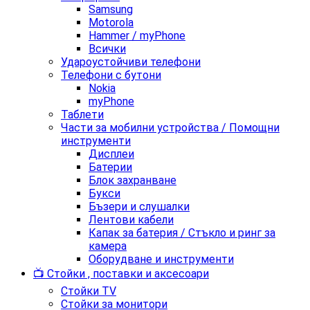
Samsung
Motorola
Hammer / myPhone
Всички
Удароустойчиви телефони
Телефони с бутони
Nokia
myPhone
Таблети
Части за мобилни устройства / Помощни
инструменти
Дисплеи
Батерии
Блок захранване
Букси
Бъзери и слушалки
Лентови кабели
Капак за батерия / Стъкло и ринг за
камера
Оборудване и инструменти
📺 Стойки , поставки и аксесоари
Стойки TV
Стойки за монитори