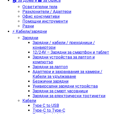
🏠 за Дома и 🏢 за Офиса
Осветителни тела
Разклонители / Адаптери
Офис консумативи
Помощни инструменти
Разни
⚡ Кабели/зарядни
Зарядни
Зарядни / кабели / преходници /
конвертори
12/24V – Зарядни за смартфон и таблет
Зарядни устройства за лаптоп и
компютър
Зарядни за лаптоп
Адаптери и захранвания за камери /
Кабели за удължаване
Безжични зарядни
Универсални зарядни устройства
Зарядни за смарт часовници
Зарядни за електрически тротинетки
Кабели
Type C to USB
Type-C to Type-C