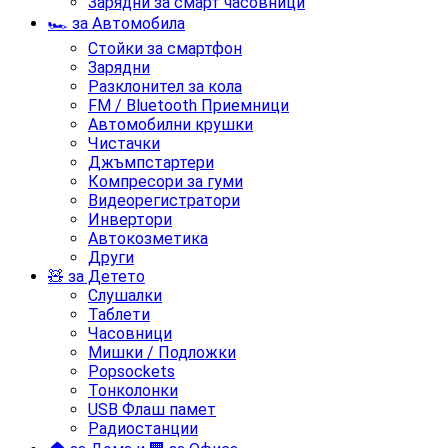
Зарядни за смарт часовници
🏎️ за Автомобила
Стойки за смартфон
Зарядни
Разклонител за кола
FM / Bluetooth Приемници
Автомобилни крушки
Чистачки
Джъмпстартери
Компресори за гуми
Видеорегистратори
Инвертори
Автокозметика
Други
🧸 за Детето
Слушалки
Таблети
Часовници
Мишки / Подложки
Popsockets
Тонколонки
USB Флаш памет
Радиостанции