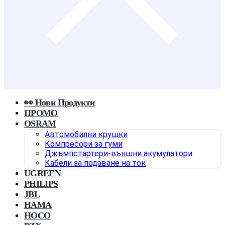
👀 Нови Продукти
ПРОМО
OSRAM
Автомобилни крушки
Компресори за гуми
Джъмпстартери-външни акумулатори
Кабели за подаване на ток
UGREEN
PHILIPS
JBL
HAMA
HOCO