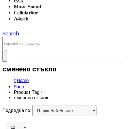
PZX
Music Sound
Cellularline
A4tech
Search
сменено стъкло
Home
Shop
Product Tag -
сменено стъкло
Подредба по: