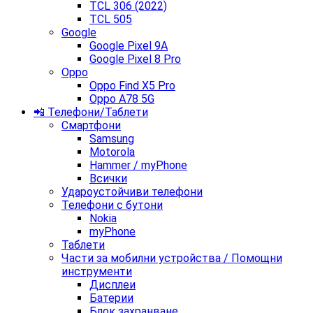
TCL 306 (2022)
TCL 505
Google
Google Pixel 9A
Google Pixel 8 Pro
Oppo
Oppo Find X5 Pro
Oppo A78 5G
📲 Телефони/Таблети
Смартфони
Samsung
Motorola
Hammer / myPhone
Всички
Удароустойчиви телефони
Телефони с бутони
Nokia
myPhone
Таблети
Части за мобилни устройства / Помощни
инструменти
Дисплеи
Батерии
Блок захранване