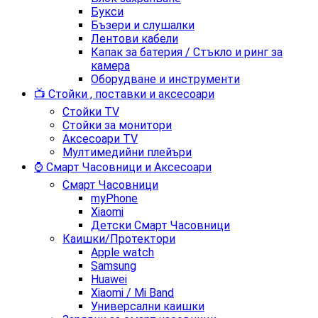
Букси
Бъзери и слушалки
Лентови кабели
Капак за батерия / Стъкло и ринг за
камера
Оборудване и инструменти
📺 Стойки , поставки и аксесоари
Стойки TV
Стойки за монитори
Аксесоари TV
Мултимедийни плейъри
⌚ Смарт Часовници и Аксесоари
Смарт Часовници
myPhone
Xiaomi
Детски Смарт Часовници
Каишки/Протектори
Apple watch
Samsung
Huawei
Xiaomi / Mi Band
Универсални каишки