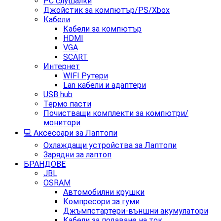
PC слушалки
Джойстик за компютър/PS/Xbox
Кабели
Кабели за компютър
HDMI
VGA
SCART
Интернет
WIFI Рутери
Lan кабели и адаптери
USB hub
Термо пасти
Почистващи комплекти за компютри/
монитори
💻 Аксесоари за Лаптопи
Охлаждащи устройства за Лаптопи
Зарядни за лаптоп
БРАНДОВЕ
JBL
OSRAM
Автомобилни крушки
Компресори за гуми
Джъмпстартери-външни акумулатори
Кабели за подаване на ток