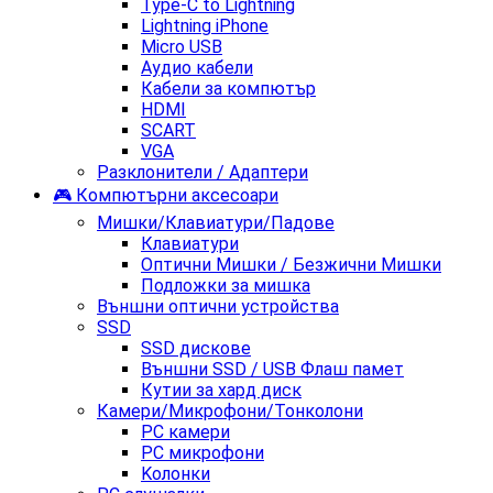
Type-C to Lightning
Lightning iPhone
Micro USB
Аудио кабели
Кабели за компютър
HDMI
SCART
VGA
Разклонители / Адаптери
🎮 Компютърни аксесоари
Мишки/Клавиатури/Падове
Клавиатури
Оптични Мишки / Безжични Мишки
Подложки за мишка
Външни оптични устройства
SSD
SSD дискове
Външни SSD / USB Флаш памет
Кутии за хард диск
Камери/Микрофони/Тонколони
PC камери
PC микрофони
Kолонки