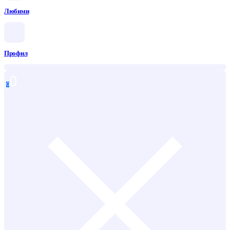
Любими
Профил
0
0