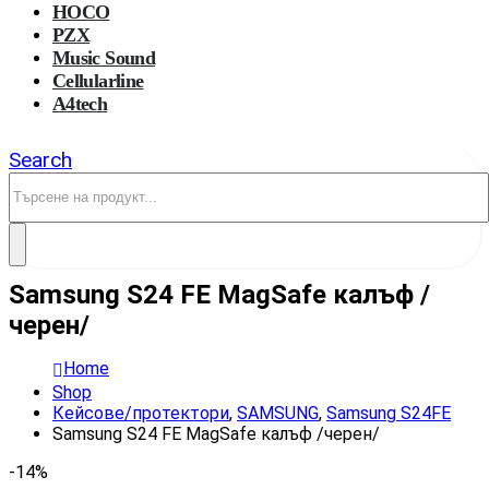
HOCO
PZX
Music Sound
Cellularline
A4tech
Search
Samsung S24 FE MagSafe калъф /
черен/
Home
Shop
Кейсове/протектори
,
SAMSUNG
,
Samsung S24FE
Samsung S24 FE MagSafe калъф /черен/
-14%