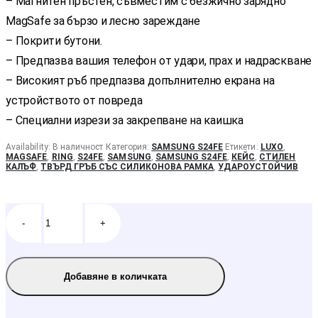
– Магнитен пръстен, съвместим с безжично зарядно
MagSafe за бързо и лесно зареждане
– Покрити бутони.
– Предпазва вашия телефон от удари, прах и надраскване
– Високият ръб предпазва допълнително екрана на
устройството от повреда
– Специални изрези за закрепване на каишка
Availability:
В наличност
Категория:
SAMSUNG S24FE
Етикети:
LUXO
,
MAGSAFE
,
RING
,
S24FE
,
SAMSUNG
,
SAMSUNG S24FE
,
КЕЙС
,
СТИЛЕН
КАЛЪФ
,
ТВЪРД ГРЪБ СЪС СИЛИКОНОВА РАМКА
,
УДАРОУСТОЙЧИВ
-
+
Добавяне в количката