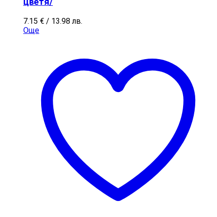
цветя/
7.15
€
/ 13.98 лв.
Още