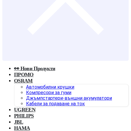
👀 Нови Продукти
ПРОМО
OSRAM
Автомобилни крушки
Компресори за гуми
Джъмпстартери-външни акумулатори
Кабели за подаване на ток
UGREEN
PHILIPS
JBL
HAMA