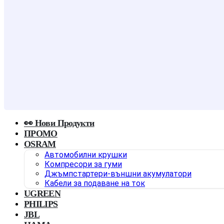
👀 Нови Продукти
ПРОМО
OSRAM
Автомобилни крушки
Компресори за гуми
Джъмпстартери-външни акумулатори
Кабели за подаване на ток
UGREEN
PHILIPS
JBL