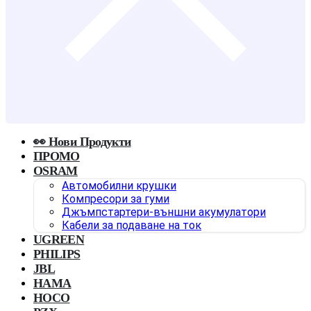
👀 Нови Продукти
ПРОМО
OSRAM
Автомобилни крушки
Компресори за гуми
Джъмпстартери-външни акумулатори
Кабели за подаване на ток
UGREEN
PHILIPS
JBL
HAMA
HOCO