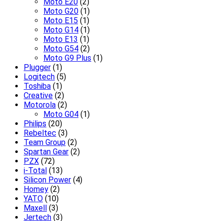
Moto E20
(2)
Moto G20
(1)
Moto E15
(1)
Moto G14
(1)
Moto E13
(1)
Moto G54
(2)
Moto G9 Plus
(1)
Plugger
(1)
Logitech
(5)
Toshiba
(1)
Creative
(2)
Motorola
(2)
Moto G04
(1)
Philips
(20)
Rebeltec
(3)
Team Group
(2)
Spartan Gear
(2)
PZX
(72)
i-Total
(13)
Silicon Power
(4)
Homey
(2)
YATO
(10)
Maxell
(3)
Jertech
(3)