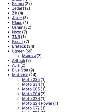
Garmin
(27)
Jedel
(12)
Zik
(4)
Anker
(3)
Ploos
(1)
Osram
(32)
Noxo
(7)
TNB
(1)
Kisonli
(7)
Brateck
(34)
Ugreen
(69)
Мишки
(2)
A4tech
(7)
Aula
(2)
Blue Star
(9)
Motorola
(24)
Moto G35
(1)
Moto G34
(1)
Moto G05
(1)
Moto G04
(2)
Moto G24
(1)
Moto G24 Power
(1)
Moto G72
(1)