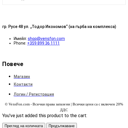
гр. Русе 48 ул. „Тодор Икономов“ (на гърба на комплекса)
Имейл:
shop@vensfon.com
Phone:
+359 899 36 1111
Повече
Магазин
Контакти
Логин / Регистрация
© VensFon.com - Всички права запазени | Всички цени са с включен 20%
ДДС
You've just added this product to the cart:
Преглед на количката
Продължаване