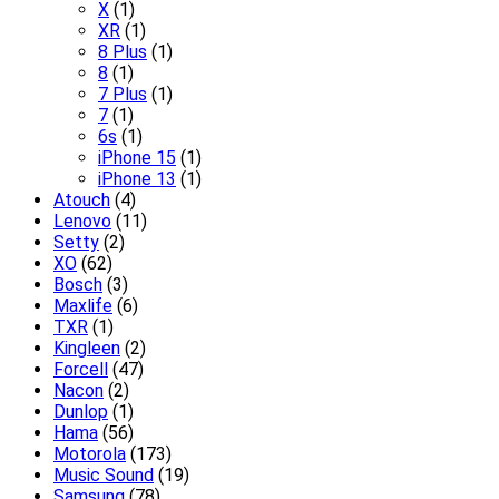
X
(1)
XR
(1)
8 Plus
(1)
8
(1)
7 Plus
(1)
7
(1)
6s
(1)
iPhone 15
(1)
iPhone 13
(1)
Atouch
(4)
Lenovo
(11)
Setty
(2)
XO
(62)
Bosch
(3)
Maxlife
(6)
TXR
(1)
Kingleen
(2)
Forcell
(47)
Nacon
(2)
Dunlop
(1)
Hama
(56)
Motorola
(173)
Music Sound
(19)
Samsung
(78)