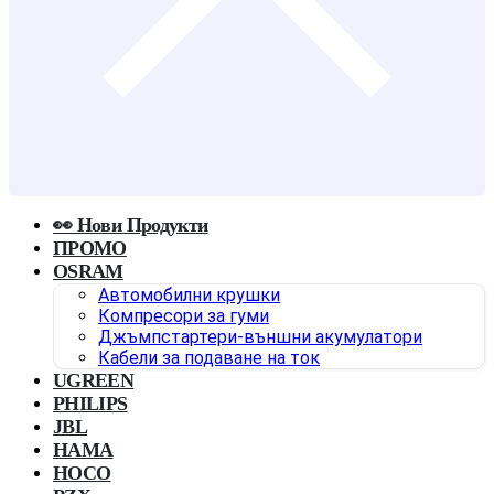
👀 Нови Продукти
ПРОМО
OSRAM
Автомобилни крушки
Компресори за гуми
Джъмпстартери-външни акумулатори
Кабели за подаване на ток
UGREEN
PHILIPS
JBL
HAMA
HOCO