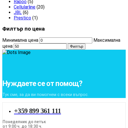
Rapoo
(5)
Cellularline
(20)
JBL
(6)
Prestico
(1)
Филтър по цена
Минимална цена
Максимална
цена
Филтър
Нуждаете се от помощ?
Тук сме, за да ви помогнем с всеки въпрос.
+359 899 361 111
Понеделник до петък
от 9:00 ч. до 18:30 ч.