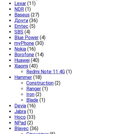
Lexar
(11)
NDR
(1)
Baseus
(27)
Други
(36)
Emtec
(5)
SBS
(4)
Blue Power
(4)
myPhone
(30)
Nokia
(16)
Borofone
(14)
Huawei
(40)
Xiaomi
(43)
Redmi Note 11 4G
(1)
Hammer
(18)
Construction
(2)
Ranger
(1)
Iron
(2)
Blade
(1)
Devia
(16)
Jabra
(1)
Hoco
(33)
NPad
(2)
Blavec
(36)