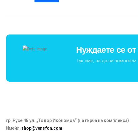
Нуждаете се о
Тук сме, за да ви помогнем 
гр. Русе 48 ул. „Тодор Икономов“ (на гърба на комплекса)
Имейл:
shop@vensfon.com