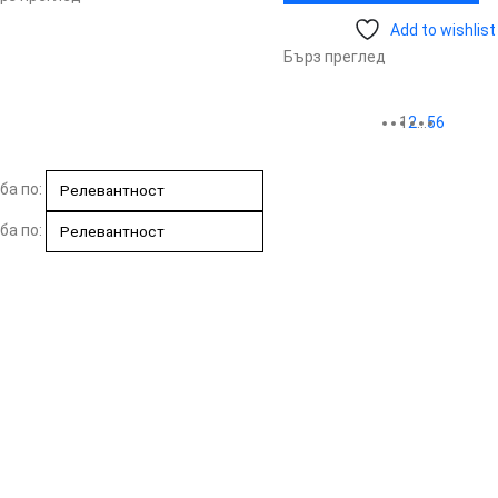
Add to wishlist
Бърз преглед
1
2
…
5
6
ба по:
ба по: