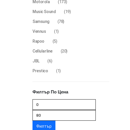
Motorola
(173)
Music Sound
(19)
Samsung
(78)
Vennus
(1)
Rapoo
(5)
Cellularline
(20)
JBL
(6)
Prestico
(1)
Филтър По Цена
Филтър