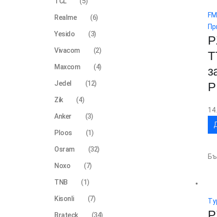
TCL
(5)
FM
Realme
(6)
Пр
Yesido
(3)
P
Vivacom
(2)
T
Maxcom
(4)
з
Jedel
(12)
P
Zik
(4)
14
Anker
(3)
Ploos
(1)
Osram
(32)
Бъ
Noxo
(7)
TNB
(1)
Kisonli
(7)
Ty
P
Brateck
(34)