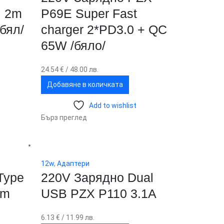
, 2m
P69E Super Fast
/бял/
charger 2*PD3.0 + QC
65W /бяло/
24.54
€
/ 48.00 лв.
Добавяне в количката
Add to wishlist
Бърз преглед
12w
,
Адаптери
Type
220V Зарядно Dual
1m
USB PZX P110 3.1А
6.13
€
/ 11.99 лв.