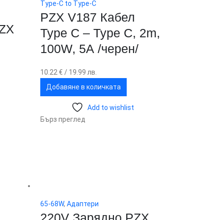
Type-C to Type-C
PZX V187 Кабел
PZX
Type C – Type C, 2m,
100W, 5А /черен/
10.22
€
/ 19.99 лв.
Добавяне в количката
Add to wishlist
Бърз преглед
65-68W
,
Адаптери
л
220V Зарядно PZX