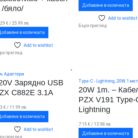
Добавяне в количката
 /бяло/
Add to wishlist
.29
€
/ 25.99 лв.
Бърз преглед
Добавяне в количката
Add to wishlist
рз преглед
w
,
Адаптери
20V Зарядно USB
Type-C - Lightning
,
20W
,
1 ме
20W 1m. – Кабе
ZX C882E 3.1А
PZX V191 Type-
13
€
/ 11.99 лв.
Lightning
Добавяне в количката
7.15
€
/ 13.98 лв.
Add to wishlist
Добавяне в количката
рз преглед