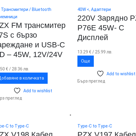
 Трансмитери / Bluetooth
40W <
,
Адаптери
220V Зарядно 
иемници
ZX FM трансмитер
P76E 45W- С
7S с бързо
Дисплей
ареждане и USB-C
13.29
€
/ 25.99 лв.
D – 45W, 12V/24V
Още
.50
€
/ 28.36 лв.
Add to wishlist
Добавяне в количката
Бърз преглед
Add to wishlist
рз преглед
pe-C to Type-C
Type-C to Type-C
ZX V198 Кабел
PZX V197 Кабе