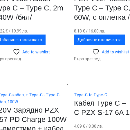
ype C – Type C, 2m
Type C – Type C
40W /бял/
60W, с оплетка 
.22
€
/ 19.99 лв.
8.18
€
/ 16.00 лв.
Добавяне в количката
Добавяне в количката
Add to wishlist
Add to wishlist
рз преглед
Бърз преглед
Type-C кабел
,
+ Type-C - Type-C
Type-C to Type-C
Кабел Type C – 
бел
,
100W
20V Зарядно PZX
C PZX S-17 6A 
57 PD Charge 100W
4.09
€
/ 8.00 лв.
ъвместимо + кабел