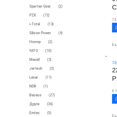
C
Spartan Gear
(2)
PZX
(72)
13
i-Total
(13)
Silicon Power
(4)
Homey
(2)
Бъ
YATO
(10)
Maxell
(3)
12
Jertech
(3)
2
P
Lexar
(11)
NDR
(1)
6.
Baseus
(27)
Други
(36)
Emtec
(5)
Бъ