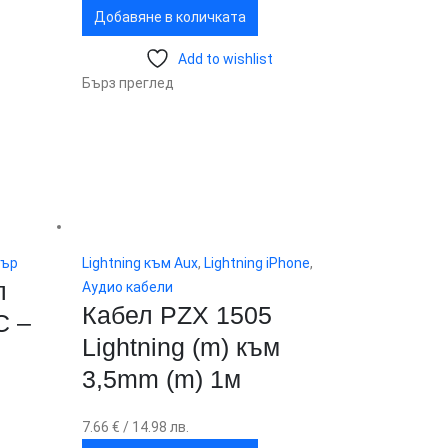
Добавяне в количката
Add to wishlist
Бърз преглед
тър
Lightning към Aux
,
Lightning iPhone
,
л
Аудио кабели
Кабел PZX 1505
C –
Lightning (m) към
3,5mm (m) 1м
7.66
€
/ 14.98 лв.