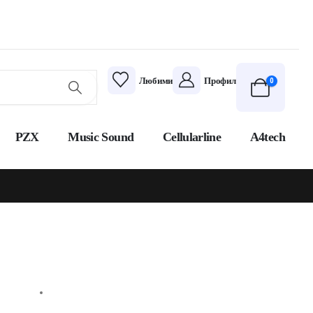
Любими
Профил
0
PZX
Music Sound
Cellularline
A4tech