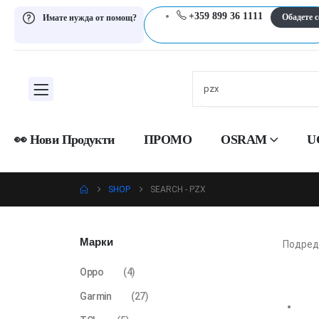
+359 899 36 1111
Обадете с
Имате нужда от помощ?
👀 Нови Продукти
ПРОМО
OSRAM
U
SHOP
SEARCH - PZX
Марки
Подред
Oppo
(4)
Garmin
(27)