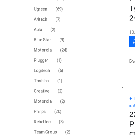
T
Ugreen
(69)
2
A4tech
(7)
Aula
(2)
10
Blue Star
(9)
Motorola
(24)
Plugger
(1)
Бъ
Logitech
(5)
Toshiba
(1)
Creative
(2)
+ 
Motorola
(2)
ка
Philips
(20)
2
Rebeltec
(3)
P
с
Team Group
(2)